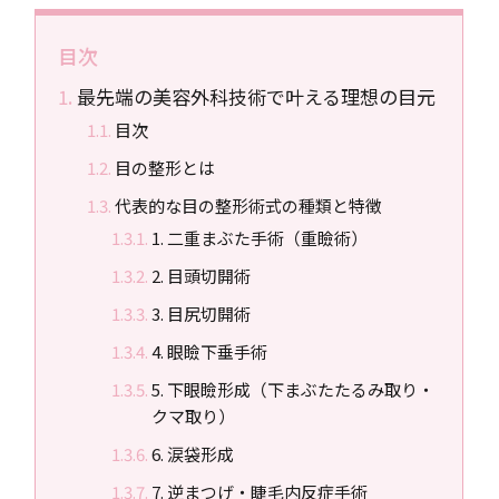
目次
最先端の美容外科技術で叶える理想の目元
目次
目の整形とは
代表的な目の整形術式の種類と特徴
1. 二重まぶた手術（重瞼術）
2. 目頭切開術
3. 目尻切開術
4. 眼瞼下垂手術
5. 下眼瞼形成（下まぶたたるみ取り・
クマ取り）
6. 涙袋形成
7. 逆まつげ・睫毛内反症手術