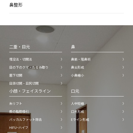
鼻整形
二重・目元
鼻
埋没法・切開法
鼻筋・隆鼻術
目の下のクマ・たるみ取り
鼻尖形成
眉下切開
小鼻縮小
目頭切開・目尻切開
小顔・フェイスライン
口元
糸リフト
人中短縮
顔の脂肪吸引
口元形成
バッカルファット除去
Eライン形成
HIFU−ハイフ