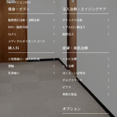
サーマジェンEVO
痩身・ボディ
注入治療・エイジングケア
脂肪吸引注射・溶解注射
ボトックス注射
EMS・脂肪冷却
ヒアルロン酸注入
GLP-1
脂肪注入
メディカルダイエットコース
婦人科
皮膚・美肌治療
小陰唇縮小・婦人科形成
ニキビ治療
豊胸
シミ治療
乳頭縮小
ほくろ・いぼ除去
デルマスマート
ピアス
美肌化粧品
オプション