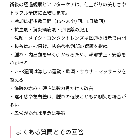
術後の経過観察とアフターケアは、仕上がりの美しさや
トラブル予防に直結します。
・冷却は術後数日間（15～20分/回、1日数回）
・抗生剤・消炎鎮痛剤・点眼薬の服用
・洗顔・メイク・コンタクトレンズは医師の指示で再開
・抜糸は5～7日後。抜糸後も創部の保護を継続
・腫れ・内出血を早く引かせるため、頭部挙上・安静を
心がける
・2～3週間は激しい運動・飲酒・サウナ・マッサージを
控える
・傷跡の赤み・硬さは数カ月かけて改善
・違和感や左右差は、腫れの軽快とともに馴染む場合が
多い
・異常があれば早急に受診
よくある質問とその回答