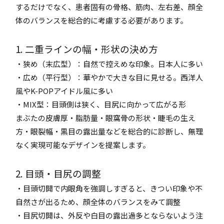
するだけでなく、患者固有の骨格、筋肉、左右差、顔全
体のバランスを総合的に考慮する必要があります。
1. 二重ラインの幅・形状の決め方
・狭め（末広型）：自然で控えめな印象。日本人に多い
・広め（平行型）：華やかで大きな目に見せる。西洋人
風やK-POPアイドル風に多い
・MIX型：目頭側は狭く、目尻に向かって広がる形
まぶたの皮膚厚・脂肪量・眼窩骨の形状・睫毛の生え
方・眼裂幅・黒目の露出量などを総合的に診断し、無理
なく実現可能なデザインを提案します。
2. 目頭・目尻の調整
・目頭切開で内眼角を強調しすぎると、きつい印象や不
自然さが出るため、顔全体のバランスをみて調整
・目尻切開は、外反や白目の露出過多とならないよう注