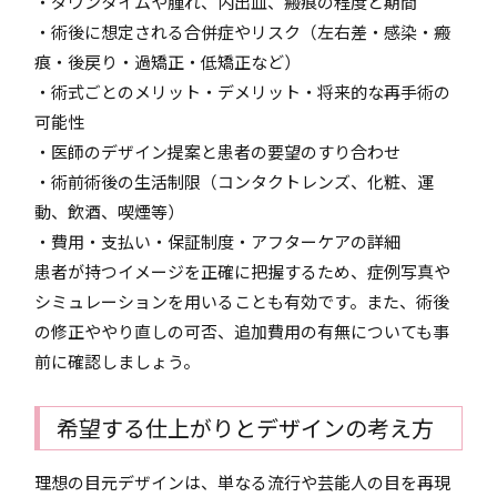
・ダウンタイムや腫れ、内出血、瘢痕の程度と期間
・術後に想定される合併症やリスク（左右差・感染・瘢
痕・後戻り・過矯正・低矯正など）
・術式ごとのメリット・デメリット・将来的な再手術の
可能性
・医師のデザイン提案と患者の要望のすり合わせ
・術前術後の生活制限（コンタクトレンズ、化粧、運
動、飲酒、喫煙等）
・費用・支払い・保証制度・アフターケアの詳細
患者が持つイメージを正確に把握するため、症例写真や
シミュレーションを用いることも有効です。また、術後
の修正ややり直しの可否、追加費用の有無についても事
前に確認しましょう。
希望する仕上がりとデザインの考え方
理想の目元デザインは、単なる流行や芸能人の目を再現