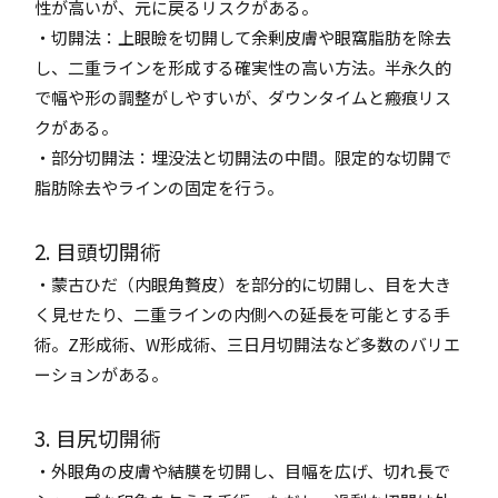
性が高いが、元に戻るリスクがある。
・切開法：上眼瞼を切開して余剰皮膚や眼窩脂肪を除去
し、二重ラインを形成する確実性の高い方法。半永久的
で幅や形の調整がしやすいが、ダウンタイムと瘢痕リス
クがある。
・部分切開法：埋没法と切開法の中間。限定的な切開で
脂肪除去やラインの固定を行う。
2. 目頭切開術
・蒙古ひだ（内眼角贅皮）を部分的に切開し、目を大き
く見せたり、二重ラインの内側への延長を可能とする手
術。Z形成術、W形成術、三日月切開法など多数のバリエ
ーションがある。
3. 目尻切開術
・外眼角の皮膚や結膜を切開し、目幅を広げ、切れ長で