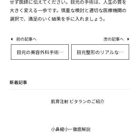
せず医師に伝えてください。目元の手術は、人生の質を
大きく変える一歩です。慎重な検討と適切な医療機関の
選択で、満足のいく結果を手に入れましょう。
前の記事へ
次の記事へ
目元の美容外科手術の
目元整形のリアルなダ
実際と患者体験談～専
ウンタイムと回復プロ
門家が徹底解説
セス徹底解説
新着記事
肌育注射 ビタランのご紹介
小鼻縮小ー徹底解説