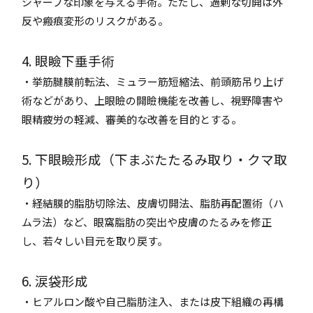
シャープな印象を与える手術。ただし、過剰な切開は外
反や瘢痕変形のリスクがある。
4. 眼瞼下垂手術
・挙筋腱膜前転法、ミュラー筋短縮法、前頭筋吊り上げ
術などがあり、上眼瞼の開瞼機能を改善し、視野障害や
眼精疲労の軽減、審美的な改善を目的とする。
5. 下眼瞼形成（下まぶたたるみ取り・クマ取
り）
・経結膜的脂肪切除法、皮膚切開法、脂肪再配置術（ハ
ムラ法）など、眼窩脂肪の突出や皮膚のたるみを修正
し、若々しい目元を取り戻す。
6. 涙袋形成
・ヒアルロン酸や自己脂肪注入、または皮下組織の再構