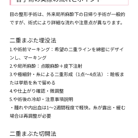
目の整形手術は、外来局所麻酔下の日帰り手術が一般的
ですが、術式により詳細な流れや注意点が異なります。
二重まぶた埋没法
1.や術前マーキング：希望の二重ラインを綿密にデザイ
ンし、マーキング
2.や局所麻酔：点眼麻酔＋皮下注射
3.や極細針・糸による二重形成（1点～4点法）：瞼板ま
たは挙筋を糸で留める
4.や仕上がり確認・微調整
5.や術後の冷却・注意事項説明
・腫れや内出血は1～2週間程度で軽快。糸が露出・緩む
場合は再調整が必要
二重まぶた切開法