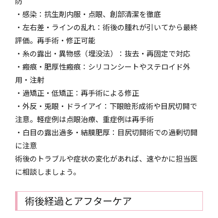
防
・感染：抗生剤内服・点眼、創部清潔を徹底
・左右差・ラインの乱れ：術後の腫れが引いてから最終
評価。再手術・修正可能
・糸の露出・異物感（埋没法）：抜去・再固定で対応
・瘢痕・肥厚性瘢痕：シリコンシートやステロイド外
用・注射
・過矯正・低矯正：再手術による修正
・外反・兎眼・ドライアイ：下眼瞼形成術や目尻切開で
注意。軽症例は点眼治療、重症例は再手術
・白目の露出過多・結膜肥厚：目尻切開術での過剰切開
に注意
術後のトラブルや症状の変化があれば、速やかに担当医
に相談しましょう。
術後経過とアフターケア