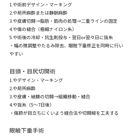
1.や術前デザイン・マーキング
2.や局所麻酔または静脈麻酔
3.や皮膚切開→脂肪・筋肉の処理→二重ラインの固定
4.や傷の縫合（極細ナイロン糸）
5.や術後の冷却・抗生剤投与・翌日or翌々日に抜糸
・幅の微調整やたるみ除去、眼瞼下垂修正を同時に行い
やすい
目頭・目尻切開術
1.やデザイン・マーキング
2.や局所麻酔
3.や皮膚・結膜の切開→組織移動・縫合
4.や抜糸（5～7日後）
・傷跡が目立ちにくいよう縫合法や切開線を工夫する
眼瞼下垂手術