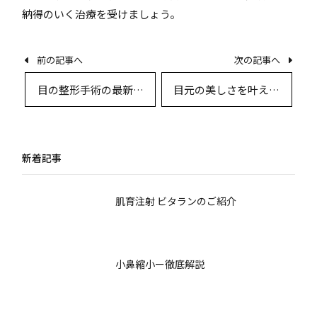
納得のいく治療を受けましょう。
前の記事へ
次の記事へ
目の整形手術の最新知
目元の美しさを叶える
見とダウンタイム戦略
最新整形術とダウンタ
—術式別の回復プロト
イムのすべて
コル完全解説
新着記事
肌育注射 ビタランのご紹介
小鼻縮小ー徹底解説