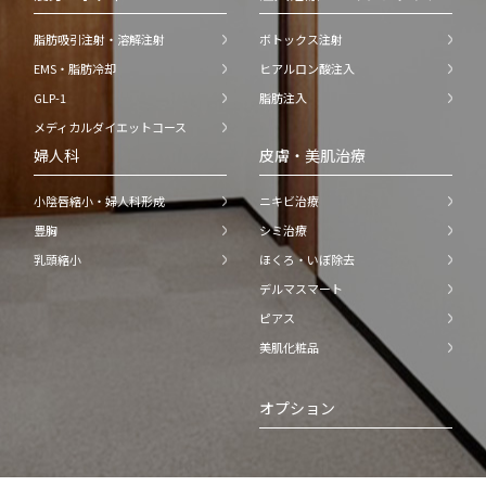
脂肪吸引注射・溶解注射
ボトックス注射
EMS・脂肪冷却
ヒアルロン酸注入
GLP-1
脂肪注入
メディカルダイエットコース
婦人科
皮膚・美肌治療
小陰唇縮小・婦人科形成
ニキビ治療
豊胸
シミ治療
乳頭縮小
ほくろ・いぼ除去
デルマスマート
ピアス
美肌化粧品
オプション