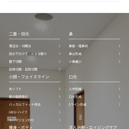
二重・目元
鼻
埋没法・切開法
鼻筋・隆鼻術
目の下のクマ・たるみ取り
鼻尖形成
眉下切開
小鼻縮小
目頭切開・目尻切開
小顔・フェイスライン
口元
糸リフト
人中短縮
顔の脂肪吸引
口元形成
バッカルファット除去
Eライン形成
HIFU−ハイフ
サーマジェンEVO
痩身・ボディ
注入治療・エイジングケア