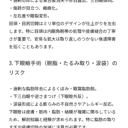
・過剰切除による蒙古襞消失や赤目露出、三白眼傾向。
・傷跡が目立つ、瘢痕化。
・左右差や眼裂変形。
目頭・目尻切開はミリ単位のデザインが仕上がりを左右
します。特に目頭は内眼角靭帯の処理や皮膚縫合の丁寧
さが重要で、安易な拡大は取り返しのつかない後遺障害
を招くこともあります。
3. 下眼瞼手術（脱脂・たるみ取り・涙袋）の
リスク
・過剰な脂肪除去によるくぼみ・眼窩脂肪脱。
・下三白眼や逆さまつげ（下眼瞼外反）。
・涙袋形成による膨らみの不自然さやアレルギー反応。
下眼瞼は皮膚・筋肉・脂肪・結膜が複雑に関与している
ため、解剖知識と経験が求められます。特に脂肪の取り
すぎや皮膚切除の加減に注意が必要です。