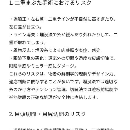
1. 二重まぶた手術におけるリスク
・過矯正・左右差：二重ラインが不自然に高すぎたり、
左右差が目立つ。
・ライン消失：埋没法で糸が緩んだり外れたりして、二
重が取れてしまう。
・異物反応：埋没糸による肉芽腫や炎症、感染。
・眼瞼下垂の悪化：適応外の切開や過度な皮膚切除で、
眼瞼挙筋やミュラー筋にダメージ。
これらのリスクは、術者の解剖学的理解やデザイン力、
適応判断に依存することが多いです。埋没法では適切な
糸のかけ方やテンション管理、切開法では瞼板前脂肪や
挙筋腱膜の正確な処理が安全性に直結します。
2. 目頭切開・目尻切開のリスク