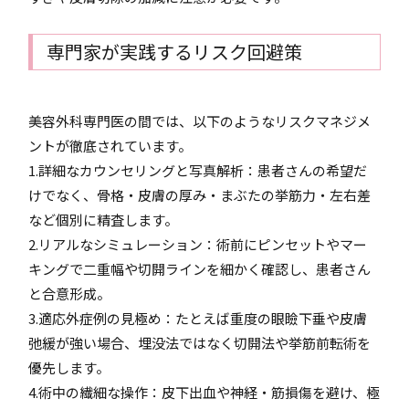
専門家が実践するリスク回避策
美容外科専門医の間では、以下のようなリスクマネジメ
ントが徹底されています。
1.詳細なカウンセリングと写真解析：患者さんの希望だ
けでなく、骨格・皮膚の厚み・まぶたの挙筋力・左右差
など個別に精査します。
2.リアルなシミュレーション：術前にピンセットやマー
キングで二重幅や切開ラインを細かく確認し、患者さん
と合意形成。
3.適応外症例の見極め：たとえば重度の眼瞼下垂や皮膚
弛緩が強い場合、埋没法ではなく切開法や挙筋前転術を
優先します。
4.術中の繊細な操作：皮下出血や神経・筋損傷を避け、極