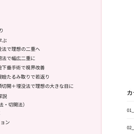
り
学ぶ
没法で理想の二重へ
開法で幅広二重に
瞼下垂手術で視界改善
下眼瞼たるみ取りで若返り
目頭切開＋埋没法で理想の大きな目に
カ
解説
法・切開法）
01
応
ション
02