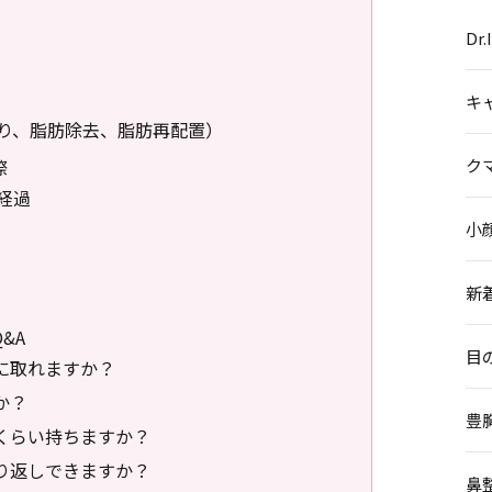
Dr
ト
キ
り、脂肪除去、脂肪再配置）
際
ク
経過
小
新
&A
目
的に取れますか？
か？
豊
れくらい持ちますか？
繰り返しできますか？
鼻