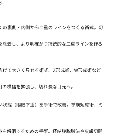
す。
たの裏側・内側から二重のラインをつくる術式。切
を除去し、より明確かつ持続的な二重ラインを作る
。
広げて大きく見せる術式。Z形成術、W形成術など
目の横幅を拡張し、切れ長な目元へ。
い状態（眼瞼下垂）を手術で改善。挙筋短縮術、ミ
みを解消するための手術。経結膜脱脂法や皮膚切開