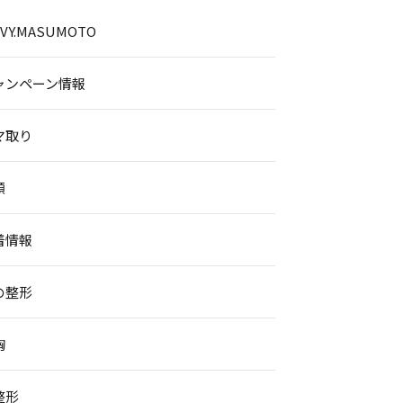
.IVY.MASUMOTO
ャンペーン情報
マ取り
顔
着情報
の整形
胸
整形