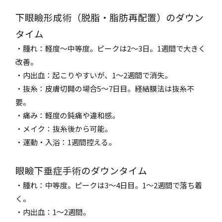
下眼瞼形成術（脱脂・脂肪再配置）のダウン
タイム
・腫れ：軽度～中等度。ピークは2～3日。1週間で大きく
改善。
・内出血：起こりやすいが、1～2週間で消失。
・抜糸：皮膚切開の場合5～7日目。経結膜法は抜糸不
要。
・痛み：軽度の鈍痛や違和感。
・メイク：抜糸後から可能。
・運動・入浴：1週間控える。
眼瞼下垂症手術のダウンタイム
・腫れ：中等度。ピークは3～4日目。1～2週間で落ち着
く。
・内出血：1～2週間。