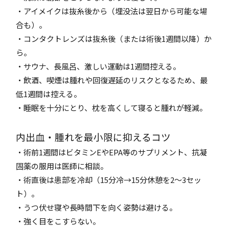
・アイメイクは抜糸後から（埋没法は翌日から可能な場
合も）。
・コンタクトレンズは抜糸後（または術後1週間以降）か
ら。
・サウナ、長風呂、激しい運動は1週間控える。
・飲酒、喫煙は腫れや回復遅延のリスクとなるため、最
低1週間は控える。
・睡眠を十分にとり、枕を高くして寝ると腫れが軽減。
内出血・腫れを最小限に抑えるコツ
・術前1週間はビタミンEやEPA等のサプリメント、抗凝
固薬の服用は医師に相談。
・術直後は患部を冷却（15分冷→15分休憩を2～3セッ
ト）。
・うつ伏せ寝や長時間下を向く姿勢は避ける。
・強く目をこすらない。