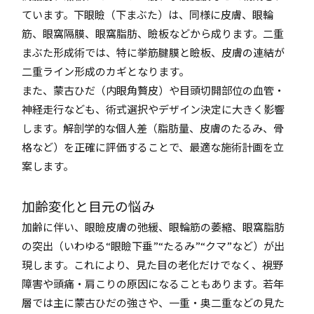
ています。下眼瞼（下まぶた）は、同様に皮膚、眼輪
筋、眼窩隔膜、眼窩脂肪、瞼板などから成ります。二重
まぶた形成術では、特に挙筋腱膜と瞼板、皮膚の連結が
二重ライン形成のカギとなります。
また、蒙古ひだ（内眼角贅皮）や目頭切開部位の血管・
神経走行なども、術式選択やデザイン決定に大きく影響
します。解剖学的な個人差（脂肪量、皮膚のたるみ、骨
格など）を正確に評価することで、最適な施術計画を立
案します。
加齢変化と目元の悩み
加齢に伴い、眼瞼皮膚の弛緩、眼輪筋の萎縮、眼窩脂肪
の突出（いわゆる“眼瞼下垂”“たるみ”“クマ”など）が出
現します。これにより、見た目の老化だけでなく、視野
障害や頭痛・肩こりの原因になることもあります。若年
層では主に蒙古ひだの強さや、一重・奥二重などの見た