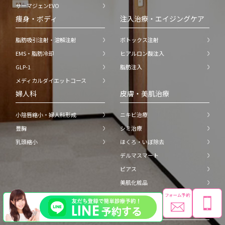
サーマジェンEVO
痩身・ボディ
注入治療・エイジングケア
脂肪吸引注射・溶解注射
ボトックス注射
EMS・脂肪冷却
ヒアルロン酸注入
GLP-1
脂肪注入
メディカルダイエットコース
婦人科
皮膚・美肌治療
小陰唇縮小・婦人科形成
ニキビ治療
豊胸
シミ治療
乳頭縮小
ほくろ・いぼ除去
デルマスマート
ピアス
美肌化粧品
オプション