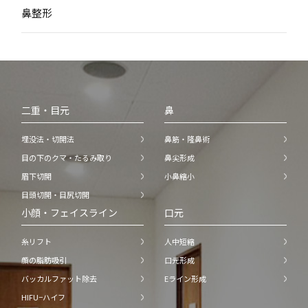
鼻整形
二重・目元
鼻
埋没法・切開法
鼻筋・隆鼻術
目の下のクマ・たるみ取り
鼻尖形成
眉下切開
小鼻縮小
目頭切開・目尻切開
小顔・フェイスライン
口元
糸リフト
人中短縮
顔の脂肪吸引
口元形成
バッカルファット除去
Eライン形成
HIFU−ハイフ