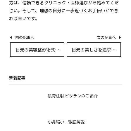
方は、信頼できるクリニック・医師選びから始めてくだ
さい。そして、理想の自分に一歩近づくお手伝いができ
れば幸いです。
前の記事へ
次の記事へ
目元の美容整形術式を
目元の美しさを追求す
徹底比較：二重形成か
るための最新目の整形
ら眼瞼下垂、目頭切開
ガイド
まで
新着記事
肌育注射 ビタランのご紹介
小鼻縮小ー徹底解説