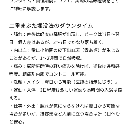
ウンタイム・回復期間について、実際の臨床経験をもと
に詳細に解説します。
二重まぶた埋没法のダウンタイム
・腫れ：直後は軽度の腫脹が出現し、ピークは当日～翌
日。個人差はあるが、3～7日でかなり落ち着く。
・内出血：稀に小範囲の皮下出血斑（青あざ）が生じる
ことがあるが、1～2週間で自然吸収。
・痛み：局所麻酔時の軽い痛みを除けば、術後は違和感
程度。鎮痛剤内服でコントロール可能。
・洗顔・メイク：翌日から可能（医師の指示に従う）。
・運動・入浴：3日程度は激しい運動や長時間の入浴は控
える。
・仕事・外出：腫れが気にならなければ翌日から可能な
場合が多いが、接客業など人前に立つ場合は2～3日休む
と安心。