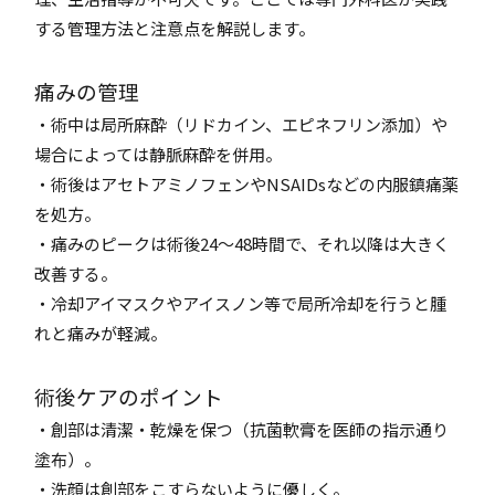
する管理方法と注意点を解説します。
痛みの管理
・術中は局所麻酔（リドカイン、エピネフリン添加）や
場合によっては静脈麻酔を併用。
・術後はアセトアミノフェンやNSAIDsなどの内服鎮痛薬
を処方。
・痛みのピークは術後24～48時間で、それ以降は大きく
改善する。
・冷却アイマスクやアイスノン等で局所冷却を行うと腫
れと痛みが軽減。
術後ケアのポイント
・創部は清潔・乾燥を保つ（抗菌軟膏を医師の指示通り
塗布）。
・洗顔は創部をこすらないように優しく。