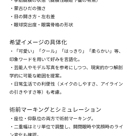
・蒙古ひだの強さ
・目の開き方・左右差
・眼球突出度・眼窩骨格の形状
希望イメージの具体化
・「可愛い」「クール」「はっきり」「柔らかい」等、
印象ワードを用いて好みを言語化。
・芸能人やモデル写真を参考にしつつ、現実的かつ解剖
学的に可能な範囲を提案。
・日常生活での利便性（メイクのしやすさ、アイライン
の引きやすさ等）も考慮。
術前マーキングとシミュレーション
・座位・仰臥位の両方で術前マーキング。
・二重幅はミリ単位で調整し、開閉眼時や笑顔時のライ
ン変化も確認。