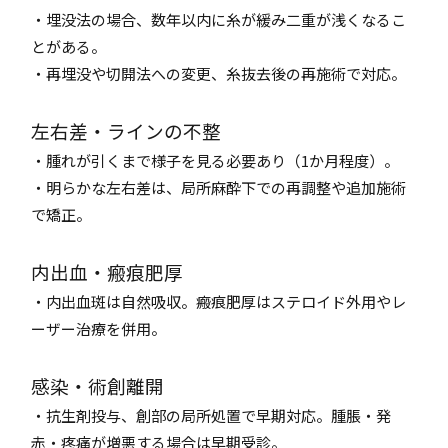
・埋没法の場合、数年以内に糸が緩み二重が浅くなるこ
とがある。
・再埋没や切開法への変更、糸抜去後の再施術で対応。
左右差・ラインの不整
・腫れが引くまで様子を見る必要あり（1か月程度）。
・明らかな左右差は、局所麻酔下での再調整や追加施術
で矯正。
内出血・瘢痕肥厚
・内出血斑は自然吸収。瘢痕肥厚はステロイド外用やレ
ーザー治療を併用。
感染・術創離開
・抗生剤投与、創部の局所処置で早期対応。腫脹・発
赤・疼痛が増悪する場合は早期受診。