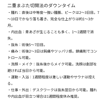
二重まぶた切開法のダウンタイム
・腫れ：直後は中等度～強い腫脹、ピークは2～3日目。7
～10日でかなり落ち着き、完全な仕上がりは約1～3か
月。
・内出血：青あざが生じることも多く、1～2週間で消
失。
・抜糸：術後5～7日目。
・痛み：術後2～3日は鈍痛やツッパリ感。鎮痛剤でコン
トロール可能。
・洗顔・メイク：抜糸後からメイク可能。洗顔は創部を
避ければ当日から可能。
・運動・入浴：1週間程度は激しい運動やサウナは控え
る。
・仕事・外出：デスクワークは抜糸翌日から可能。腫れ
や内出血が目立つ場合は1週間程度休み推奨。