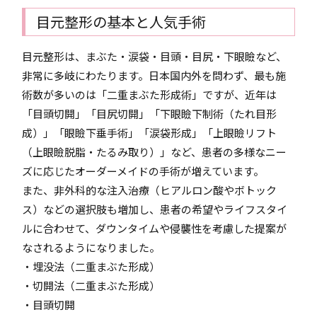
目元整形の基本と人気手術
目元整形は、まぶた・涙袋・目頭・目尻・下眼瞼など、
非常に多岐にわたります。日本国内外を問わず、最も施
術数が多いのは「二重まぶた形成術」ですが、近年は
「目頭切開」「目尻切開」「下眼瞼下制術（たれ目形
成）」「眼瞼下垂手術」「涙袋形成」「上眼瞼リフト
（上眼瞼脱脂・たるみ取り）」など、患者の多様なニー
ズに応じたオーダーメイドの手術が増えています。
また、非外科的な注入治療（ヒアルロン酸やボトック
ス）などの選択肢も増加し、患者の希望やライフスタイ
ルに合わせて、ダウンタイムや侵襲性を考慮した提案が
なされるようになりました。
・埋没法（二重まぶた形成）
・切開法（二重まぶた形成）
・目頭切開