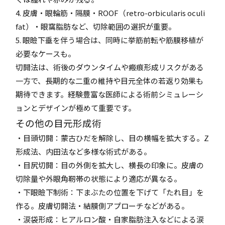
4. 皮膚・眼輪筋・隔膜・ROOF（retro-orbicularis oculi
fat）・眼窩脂肪など、切除範囲の選択が重要。
5. 眼瞼下垂を伴う場合は、同時に挙筋前転や筋膜移植が
必要なケースも。
切開法は、術後のダウンタイムや瘢痕形成リスクがある
一方で、長期的な二重の維持や目元全体の若返り効果も
期待できます。経験豊富な医師による術前シミュレーシ
ョンとデザインが極めて重要です。
その他の目元形成術
・目頭切開：蒙古ひだを解除し、目の横幅を拡大する。Z
形成法、内田法など多様な術式がある。
・目尻切開：目の外側を拡大し、横長の印象に。皮膚の
切除量や外眼角靭帯の状態により適応が異なる。
・下眼瞼下制術：下まぶたの位置を下げて「たれ目」を
作る。皮膚切開法・結膜側アプローチなどがある。
・涙袋形成：ヒアルロン酸・自家脂肪注入などによる涙