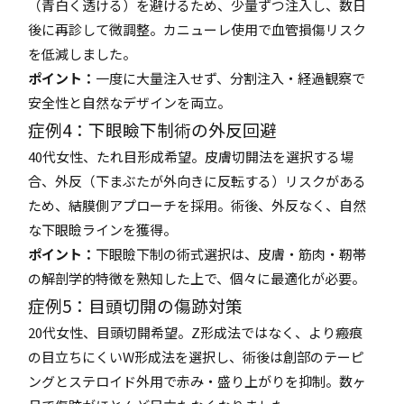
（青白く透ける）を避けるため、少量ずつ注入し、数日
後に再診して微調整。カニューレ使用で血管損傷リスク
を低減しました。
ポイント：
一度に大量注入せず、分割注入・経過観察で
安全性と自然なデザインを両立。
症例4：下眼瞼下制術の外反回避
40代女性、たれ目形成希望。皮膚切開法を選択する場
合、外反（下まぶたが外向きに反転する）リスクがある
ため、結膜側アプローチを採用。術後、外反なく、自然
な下眼瞼ラインを獲得。
ポイント：
下眼瞼下制の術式選択は、皮膚・筋肉・靭帯
の解剖学的特徴を熟知した上で、個々に最適化が必要。
症例5：目頭切開の傷跡対策
20代女性、目頭切開希望。Z形成法ではなく、より瘢痕
の目立ちにくいW形成法を選択し、術後は創部のテーピ
ングとステロイド外用で赤み・盛り上がりを抑制。数ヶ