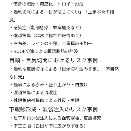
・傷跡の肥厚・瘢痕化、ケロイド形成
・過剰切除による「目が閉じにくい」「上まぶたの陥
没」
・感染症（創部感染、蜂窩織炎など）
・眼球損傷（非常に稀だが報告あり）
・左右差、ラインの不整、二重幅の不均一
・ROOF切除による眼窩脂肪の陥没
目頭・目尻切開におけるリスク事例
・過剰な皮膚切除による「目頭切れ込みすぎ」「不自然
な目元」
・瘢痕による赤み・盛り上がり・白抜け
・涙道損傷による流涙症
・外眼角靭帯損傷による外反・兎眼
下眼瞼形成・涙袋注入のリスク事例
・ヒアルロン酸注入による血管塞栓、皮膚壊死
・下三白眼（白目が下に広がりすぎる）