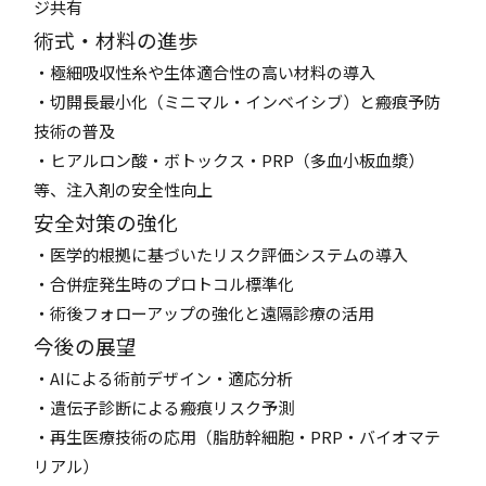
ジ共有
術式・材料の進歩
・極細吸収性糸や生体適合性の高い材料の導入
・切開長最小化（ミニマル・インベイシブ）と瘢痕予防
技術の普及
・ヒアルロン酸・ボトックス・PRP（多血小板血漿）
等、注入剤の安全性向上
安全対策の強化
・医学的根拠に基づいたリスク評価システムの導入
・合併症発生時のプロトコル標準化
・術後フォローアップの強化と遠隔診療の活用
今後の展望
・AIによる術前デザイン・適応分析
・遺伝子診断による瘢痕リスク予測
・再生医療技術の応用（脂肪幹細胞・PRP・バイオマテ
リアル）