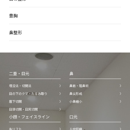
豊胸
鼻整形
二重・目元
鼻
埋没法・切開法
鼻筋・隆鼻術
目の下のクマ・たるみ取り
鼻尖形成
眉下切開
小鼻縮小
目頭切開・目尻切開
小顔・フェイスライン
口元
糸リフト
人中短縮