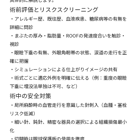
術前評価とリスクスクリーニング
・アレルギー歴、既往歴、血液疾患、糖尿病等の有無を
詳細に問診
・まぶたの厚み・脂肪量・ROOFの発達度合いを触診・
視診
・眼瞼下垂の有無、外眼角靭帯の状態、涙道の走行を正
確に把握
・シミュレーションによる仕上がりイメージの共有
・術式ごとに適応外例を明確に伝える（例：重度の眼瞼
下垂に埋没法単独は不可、など）
術中の安全対策
・局所麻酔時の血管走行を意識した針刺入（血腫・塞栓
リスク低減）
・細い針、鈍針、精密な器具の選択による組織損傷最小
化
・切開時は眼球保護板の使用を徹底