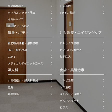
顔の脂肪吸引
口元形成
バッカルファット除去
Eライン形成
HIFU−ハイフ
サーマジェンEVO
痩身・ボディ
注入治療・エイジングケア
脂肪吸引注射・溶解注射
ボトックス注射
EMS・脂肪冷却
ヒアルロン酸注入
GLP-1
脂肪注入
メディカルダイエットコース
婦人科
皮膚・美肌治療
小陰唇縮小・婦人科形成
ニキビ治療
豊胸
シミ治療
乳頭縮小
ほくろ・いぼ除去
デルマスマート
ピアス