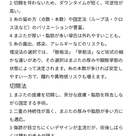
2. 切開を伴わないため、ダウンタイムが短く、可逆性が
高い。
3. 糸の留め方（点数・本数）や固定法（ループ法・クロ
ス法など）のバリエーションが豊富。
4. まぶたが厚い・脂肪が多い場合は外れやすいことも。
5. 糸の露出、感染、アレルギーなどのリスクも。
埋没法の選択では、「瞼板法」「挙筋法」など術式の細
かな違いがあり、その選択はまぶたの厚みや眼瞼挙筋の
状態によって決定されます。糸の本数が多ければ安定し
やすい一方で、腫れや異物感リスクも増えます。
切開法
1. まぶたの皮膚を切開し、余分な皮膚・脂肪を除去しな
がら固定する手術。
2. 二重の持続性が高く、まぶたの厚みや脂肪が多い方に
も適応。
3. 傷跡が目立ちにくいデザインが主流だが、術後しばら
くは腫れや赤みが残る。