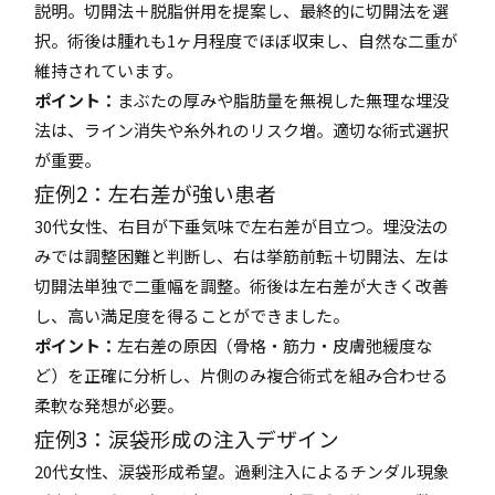
説明。切開法＋脱脂併用を提案し、最終的に切開法を選
択。術後は腫れも1ヶ月程度でほぼ収束し、自然な二重が
維持されています。
ポイント：
まぶたの厚みや脂肪量を無視した無理な埋没
法は、ライン消失や糸外れのリスク増。適切な術式選択
が重要。
症例2：左右差が強い患者
30代女性、右目が下垂気味で左右差が目立つ。埋没法の
みでは調整困難と判断し、右は挙筋前転＋切開法、左は
切開法単独で二重幅を調整。術後は左右差が大きく改善
し、高い満足度を得ることができました。
ポイント：
左右差の原因（骨格・筋力・皮膚弛緩度な
ど）を正確に分析し、片側のみ複合術式を組み合わせる
柔軟な発想が必要。
症例3：涙袋形成の注入デザイン
20代女性、涙袋形成希望。過剰注入によるチンダル現象