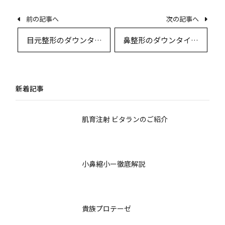
前の記事へ
次の記事へ
目元整形のダウンタイ
鼻整形のダウンタイム
ムと回復期間を徹底解
と回復期間の真実：術
説
式別に徹底解説
新着記事
肌育注射 ビタランのご紹介
小鼻縮小ー徹底解説
貴族プロテーゼ