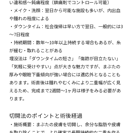
い違和感～鈍痛程度（鎮痛剤でコントロール可能）
・メイク・洗顔：翌日から可能な施設も多いが、内出血
や腫れの程度による
・ダウンタイム：社会復帰は早い方で翌日、一般的には3
～7日程度
・持続期間：数年～10年以上持続する場合もあるが、糸
が緩む・取れることがある
埋没法は「ダウンタイムの短さ」「傷跡が目立たない」
「気軽に受けやすい」点が大きな魅力ですが、まぶたの
厚みや眼瞼下垂傾向が強い場合には適応外となることも
あります。術直後は腫れやむくみにより二重幅が広く見
えるため、完成まで2週間～1ヶ月は様子をみる必要があ
ります。
切開法のポイントと術後経過
・施術概要：まぶたの皮膚を切開し、余分な脂肪や皮膚
を取り除くことで、より確実で長期持続的な二重を作る