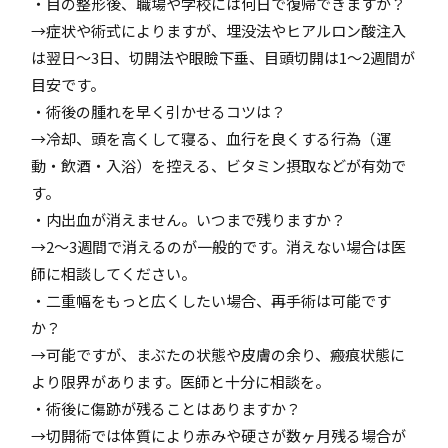
・目の整形後、職場や学校には何日で復帰できますか？
→症状や術式によりますが、埋没法やヒアルロン酸注入
は翌日～3日、切開法や眼瞼下垂、目頭切開は1～2週間が
目安です。
・術後の腫れを早く引かせるコツは？
→冷却、頭を高くして寝る、血行を良くする行為（運
動・飲酒・入浴）を控える、ビタミン摂取などが有効で
す。
・内出血が消えません。いつまで残りますか？
→2～3週間で消えるのが一般的です。消えない場合は医
師に相談してください。
・二重幅をもっと広くしたい場合、再手術は可能です
か？
→可能ですが、まぶたの状態や皮膚の余り、瘢痕状態に
より限界があります。医師と十分に相談を。
・術後に傷跡が残ることはありますか？
→切開術では体質により赤みや硬さが数ヶ月残る場合が