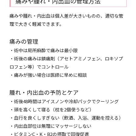
痛みや腫れ・内出血の管理方法
痛みや腫れ・内出血は個人差が大きいものの、適切な管
理で大きく軽減できます。
痛みの管理
・術中は局所麻酔で痛みは最小限
・術後の痛みは鎮痛剤（アセトアミノフェン、ロキソプ
ロフェン等）でコントロール
・痛みが強い場合は医師に早めに相談
腫れ・内出血の予防とケア
・術後48時間はアイスノンや冷却パックでクーリング
・頭を高くして寝る（枕を2個使うなど）
・血行を良くしすぎない（飲酒、入浴、運動を控える）
・内出血部位は無理にマッサージしない
・ビタミンC・K・B2の摂取で回復促進