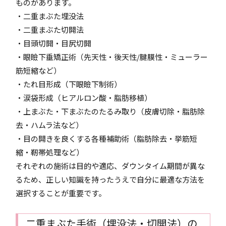
ものがあります。
・二重まぶた埋没法
・二重まぶた切開法
・目頭切開・目尻切開
・眼瞼下垂矯正術（先天性・後天性/腱膜性・ミューラー
筋短縮など）
・たれ目形成（下眼瞼下制術）
・涙袋形成（ヒアルロン酸・脂肪移植）
・上まぶた・下まぶたのたるみ取り（皮膚切除・脂肪除
去・ハムラ法など）
・目の開きを良くする各種補助術（脂肪除去・挙筋短
縮・靭帯処理など）
それぞれの施術は目的や適応、ダウンタイム期間が異な
るため、正しい知識を持ったうえで自分に最適な方法を
選択することが重要です。
二重まぶた手術（埋没法・切開法）の