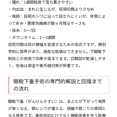
・腫れ：1週間程度で落ち着きやすい
・内出血：まれに生じるが、目頭切開より少なめ
・傷跡：目尻のシワに沿って目立ちにくいが、体質によ
って赤み・肥厚性瘢痕が数ヶ月残るケースも
・抜糸：5～7日
・ダウンタイム：1～2週間
目尻切開は目の横幅を拡張するための術式ですが、解剖
学的に限界があり、過度な拡張はできません。下眼瞼下
制術との併用で効果が高まります。切開部が乾燥しやす
く、術後は保湿や紫外線対策が肝要です。
眼瞼下垂手術の専門的解説と回復まで
の流れ
眼瞼下垂（がんけんかすい）は、まぶたが下がって視界
が狭くなる、額にシワが増える、頭痛や肩こりの原因と
なる疾患です。美容目的だけでなく機能改善を伴う医療