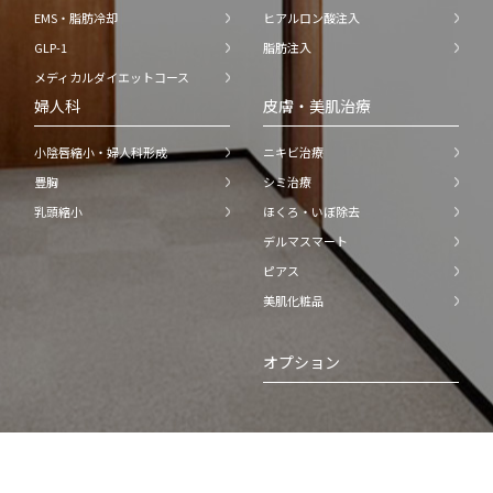
EMS・脂肪冷却
ヒアルロン酸注入
GLP-1
脂肪注入
メディカルダイエットコース
婦人科
皮膚・美肌治療
小陰唇縮小・婦人科形成
ニキビ治療
豊胸
シミ治療
乳頭縮小
ほくろ・いぼ除去
デルマスマート
ピアス
美肌化粧品
オプション