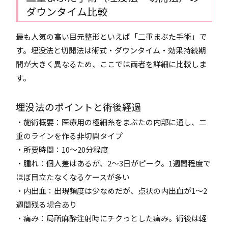
ダウンタイム比較
最も人気の高い目元整形といえば「二重まぶた手術」で
す。埋没法と切開法は術式・ダウンタイム・効果持続期
間が大きく異なるため、ここでは両者を詳細に比較しま
す。
埋没法のポイントと術後経過
・施術概要：医療用の極細糸をまぶたの内部に通し、二
重のラインを作る非切開タイプ
・所要時間：10～20分程度
・腫れ：個人差はあるが、2～3日がピーク。1週間程度で
ほぼ目立たなくなるケースが多い
・内出血：出現頻度は少なめだが、点状の内出血が1～2
週間残る場合あり
・痛み：局所麻酔注射時にチクっとした痛み。術後は軽