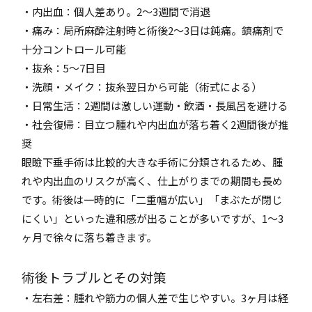
・内出血：個人差あり。2～3週間で消退
・痛み：局所麻酔注射時と術後2～3日は鈍痛。鎮痛剤で
十分コントロール可能
・抜糸：5～7日目
・洗顔・メイク：抜糸翌日から可能（術式による）
・日常生活：2週間は激しい運動・飲酒・長風呂を避ける
・社会復帰：目立つ腫れや内出血が落ち着く2週間後が推
奨
眼瞼下垂手術は比較的大きな手術に分類されるため、腫
れや内出血のリスクが高く、仕上がりまでの期間も長め
です。術後は一時的に「二重幅が広い」「まぶたが閉じ
にくい」といった違和感が出ることが多いですが、1～3
ヶ月で徐々に落ち着きます。
術後トラブルとその対策
・左右差：腫れや筋力の個人差で生じやすい。3ヶ月は経