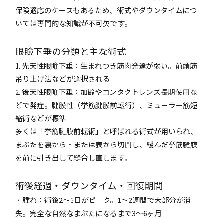
保険適応のケースもあるため、術式やダウンタイムにつ
いては専門的な知識が不可欠です。
眼瞼下垂の分類と主な術式
1. 先天性眼瞼下垂：生まれつき筋肉発達が弱い。前頭筋
吊り上げ法などが選択される
2. 後天性眼瞼下垂：加齢やコンタクトレンズ長期使用な
どで発症。腱膜性（挙筋腱膜前転術）、ミューラー筋短
縮術などが標準
多くは「挙筋腱膜前転術」と呼ばれる術式が用いられ、
まぶたを裏から・または表から切開し、緩んだ挙筋腱膜
を前に引き出して縫合し直します。
術後経過・ダウンタイム・回復期間
・腫れ：術後2～3日がピーク。1～2週間で大部分が消
失。完全な自然なまぶたになるまで3～6ヶ月