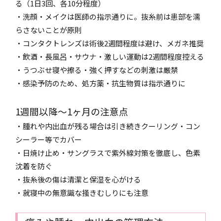
る（1日3回、各10分程度）
・洗顔・メイクは医師の指示通りに。抜糸前は患部を濡
らさないことが原則
・コンタクトレンズは術後2週間程度は避け、メガネ推奨
・飲酒・長風呂・サウナ・激しい運動は2週間程度控える
・うつぶせ寝や擦る・強く押すなどの刺激は厳禁
・感染予防のため、処方薬・抗生物質は指示通りに
1週間以降～1ヶ月の注意点
・腫れや内出血が残る場合は引き続きクーリング・コン
シーラー等でカバー
・日焼け止め・サングラスで紫外線対策を徹底し、色素
沈着を防ぐ
・抜糸後の傷は清潔と保湿を心がける
・就寝中の無意識な掻きむしりにも注意