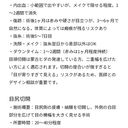
・内出血：小範囲で出やすいが、メイクで隠せる程度。1
～2週間で消失
・傷跡：術後1ヶ月は赤みや硬さが目立つが、3～6ヶ月で
自然になる。体質によっては瘢痕が残るリスクあり
・抜糸：術後5～7日目
・洗顔・メイク：抜糸翌日から患部以外はOK
・ダウンタイム：1～2週間（赤みは1ヶ月程度持続）
目頭切開は蒙古ヒダの発達している方、二重幅を広げた
い方によく適応されます。切開の度合いが強すぎると
「目が寄りすぎて見える」リスクがあるため、医師との
デザイン相談が重要です。
目尻切開
・施術概要：目尻側の皮膚・結膜を切開し、外側の白目
部分を広げて目の横幅を大きく見せる手術
・所要時間：20～40分程度