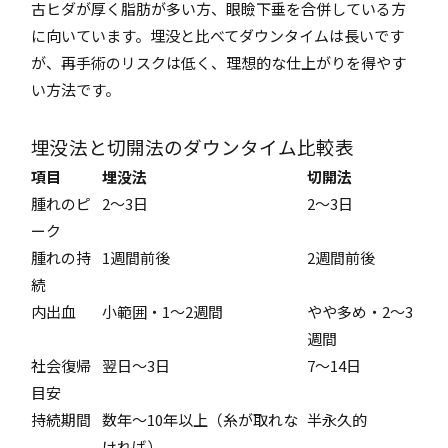
古ヒダが厚く脂肪が多い方、眼瞼下垂を合併している方
に向いています。埋没と比べてダウンタイムは長いです
が、再手術のリスクは低く、理想的な仕上がりを得やす
い方法です。
埋没法と切開法のダウンタイム比較表
項目
埋没法
切開法
腫れのピ
2～3日
2～3日
ーク
腫れの持
1週間前後
2週間前後
続
内出血
小範囲・1～2週間
やや多め・2～3
週間
社会復帰
翌日～3日
7～14日
目安
持続期間
数年～10年以上（糸が取れな
半永久的
ければ）