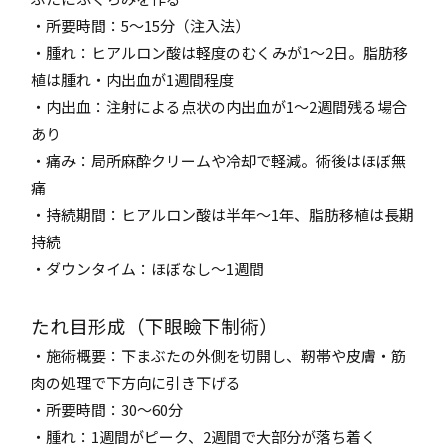
・所要時間：5～15分（注入法）
・腫れ：ヒアルロン酸は軽度のむくみが1～2日。脂肪移
植は腫れ・内出血が1週間程度
・内出血：注射による点状の内出血が1～2週間残る場合
あり
・痛み：局所麻酔クリームや冷却で軽減。術後はほぼ無
痛
・持続期間：ヒアルロン酸は半年～1年、脂肪移植は長期
持続
・ダウンタイム：ほぼなし～1週間
たれ目形成（下眼瞼下制術）
・施術概要：下まぶたの外側を切開し、靭帯や皮膚・筋
肉の処理で下方向に引き下げる
・所要時間：30～60分
・腫れ：1週間がピーク、2週間で大部分が落ち着く