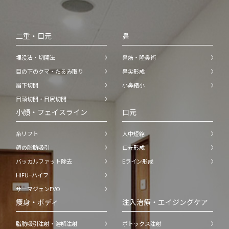
二重・目元
鼻
埋没法・切開法
鼻筋・隆鼻術
目の下のクマ・たるみ取り
鼻尖形成
眉下切開
小鼻縮小
目頭切開・目尻切開
小顔・フェイスライン
口元
糸リフト
人中短縮
顔の脂肪吸引
口元形成
バッカルファット除去
Eライン形成
HIFU−ハイフ
サーマジェンEVO
痩身・ボディ
注入治療・エイジングケア
脂肪吸引注射・溶解注射
ボトックス注射