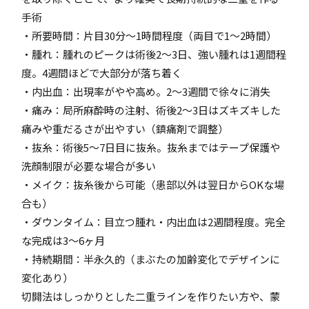
手術
・所要時間：片目30分～1時間程度（両目で1～2時間）
・腫れ：腫れのピークは術後2～3日、強い腫れは1週間程
度。4週間ほどで大部分が落ち着く
・内出血：出現率がやや高め。2～3週間で徐々に消失
・痛み：局所麻酔時の注射、術後2～3日はズキズキした
痛みや重だるさが出やすい（鎮痛剤で調整）
・抜糸：術後5～7日目に抜糸。抜糸まではテープ保護や
洗顔制限が必要な場合が多い
・メイク：抜糸後から可能（患部以外は翌日からOKな場
合も）
・ダウンタイム：目立つ腫れ・内出血は2週間程度。完全
な完成は3～6ヶ月
・持続期間：半永久的（まぶたの加齢変化でデザインに
変化あり）
切開法はしっかりとした二重ラインを作りたい方や、蒙