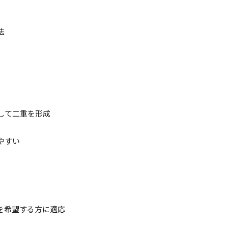
法
して二重を形成
やすい
を希望する方に適応