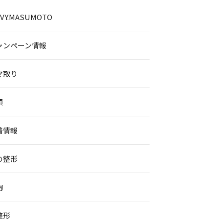
.IVY.MASUMOTO
ャンペーン情報
マ取り
顔
着情報
の整形
胸
整形