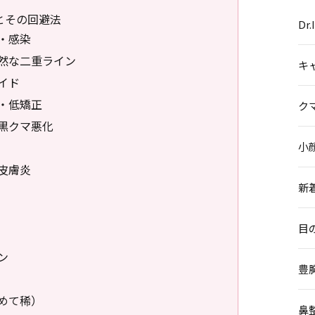
とその回避法
Dr
・感染
然な二重ライン
キ
イド
・低矯正
ク
黒クマ悪化
小
皮膚炎
新
目
ン
豊
めて稀）
鼻