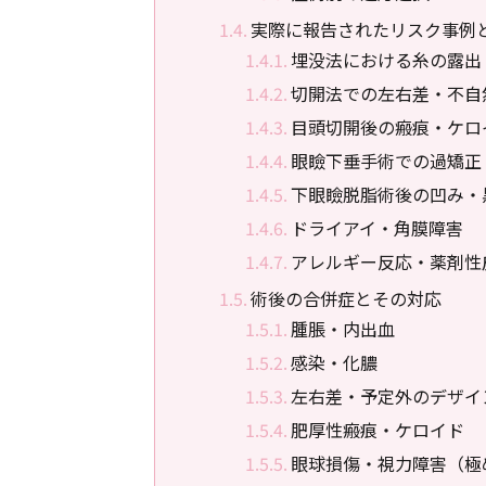
実際に報告されたリスク事例
埋没法における糸の露出
切開法での左右差・不自
目頭切開後の瘢痕・ケロ
眼瞼下垂手術での過矯正
下眼瞼脱脂術後の凹み・
ドライアイ・角膜障害
アレルギー反応・薬剤性
術後の合併症とその対応
腫脹・内出血
感染・化膿
左右差・予定外のデザイ
肥厚性瘢痕・ケロイド
眼球損傷・視力障害（極