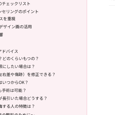
のチェックリスト
ンセリングのポイント
スを重視
デザイン画の活用
響
アドバイス
る？どのくらいもつの？
小限にしたい場合は？
（左右差や傷跡）を修正できる？
はいつからOK？
ても手術は可能？
血が長引いた場合どうする？
後悔する人の特徴は？
目の整形のために～