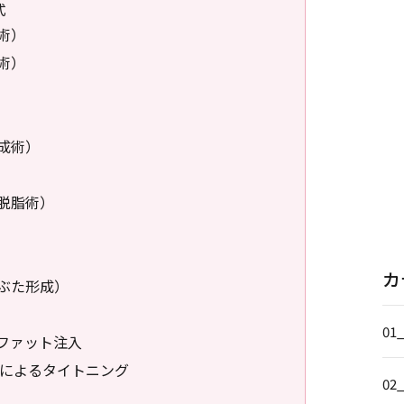
式
術）
術）
成術）
脱脂術）
カ
ぶた形成）
01
ファット注入
）によるタイトニング
02