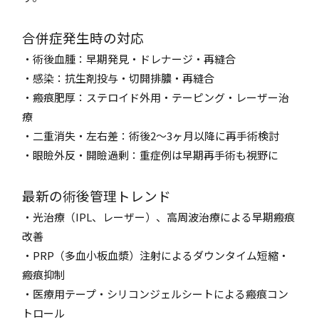
合併症発生時の対応
・術後血腫：早期発見・ドレナージ・再縫合
・感染：抗生剤投与・切開排膿・再縫合
・瘢痕肥厚：ステロイド外用・テーピング・レーザー治
療
・二重消失・左右差：術後2〜3ヶ月以降に再手術検討
・眼瞼外反・開瞼過剰：重症例は早期再手術も視野に
最新の術後管理トレンド
・光治療（IPL、レーザー）、高周波治療による早期瘢痕
改善
・PRP（多血小板血漿）注射によるダウンタイム短縮・
瘢痕抑制
・医療用テープ・シリコンジェルシートによる瘢痕コン
トロール