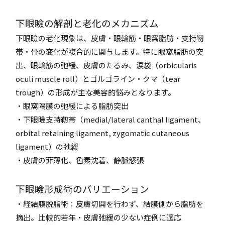
下眼瞼の解剖と老化のメカニズム
下眼瞼の老化現象は、皮膚・眼輪筋・眼窩脂肪・支持靭
帯・骨の変化が複合的に関与します。特に眼窩脂肪の突
出、眼輪筋の弛緩、皮膚のたるみ、涙袋（orbicularis
oculi muscle roll）とゴルゴライン・クマ（tear
trough）の形成が主な美容的悩みとなります。
・眼窩隔膜の弛緩による脂肪突出
・下眼瞼支持靭帯（medial/lateral canthal ligament、
orbital retaining ligament, zygomatic cutaneous
ligament）の弛緩
・皮膚の菲薄化、色素沈着、静脈怒張
下眼瞼形成術のバリエーション
・経結膜脱脂術：皮膚切開を行わず、結膜側から脂肪を
摘出。比較的若年・皮膚弛緩の少ない症例に適応