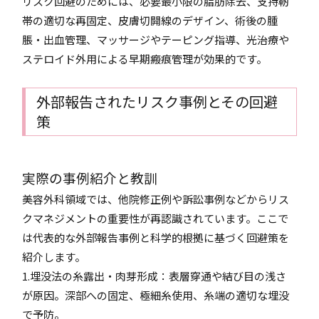
リスク回避のためには、必要最小限の脂肪除去、支持靭
帯の適切な再固定、皮膚切開線のデザイン、術後の腫
脹・出血管理、マッサージやテーピング指導、光治療や
ステロイド外用による早期瘢痕管理が効果的です。
外部報告されたリスク事例とその回避
策
実際の事例紹介と教訓
美容外科領域では、他院修正例や訴訟事例などからリス
クマネジメントの重要性が再認識されています。ここで
は代表的な外部報告事例と科学的根拠に基づく回避策を
紹介します。
1.埋没法の糸露出・肉芽形成：表層穿通や結び目の浅さ
が原因。深部への固定、極細糸使用、糸端の適切な埋没
で予防。