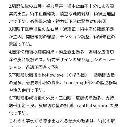
2.切開法後の血腫・視力障害：術中止血不十分による眼
窩内出血。術中止血確認、慎重な鈍的剥離、術後圧迫固
定で予防。術後異常痛・視力低下時は緊急対応必須。
3.眼瞼下垂手術後の左右差・過矯正：術中座位確認不足
が主因。開瞼確認の徹底、テンション調整、術後修正の
意識で予防。
4.目頭切開後の瘢痕拘縮・涙丘露出過多：過剰な皮膚切
除や皮弁設計ミス。術前デザインの繰り返しシミュレー
ション、過矯正回避で予防。
5.下眼瞼脱脂後のhollow eye（くぼみ目）：脂肪除去量
の過多。必要最小限の摘出、tear trough部への脂肪移動
や注入併用で予防。
6.下眼瞼形成術後の外反・三白眼：皮膚切除過多、支持
靭帯固定不良。皮膚切除量の計測、canthal supportの強
化で予防。
これらの事例から導き出される最大の教訓は、術前の解