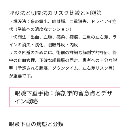
埋没法と切開法のリスク比較と回避策
・埋没法：糸の露出、肉芽腫、二重消失、ドライアイ症
状（挙筋への過度なテンション）
・切開法：出血、血腫、感染、瘢痕、二重の左右差、ラ
インの消失・浅化、眼瞼外反・内反
リスク回避のためには、術前の詳細な解剖学的評価、術
中の止血管理、正確な組織層の同定、患者への十分な説
明（予想される腫脹、ダウンタイム、左右差リスク等）
が重要です。
眼瞼下垂手術：解剖学的留意点とデザ
イン戦略
眼瞼下垂の病態と分類