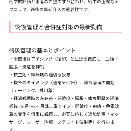
剖学的評価と患者の希望のすり合わせ、術中の正確なテ
クニック、術後の早期介入の重要性です。
術後管理と合併症対策の最新動向
術後管理の基本とポイント
・術直後はアイシング（冷却）と圧迫を徹底し、血腫・
腫脹・炎症を抑制
・抗生剤・鎮痛剤の適切な投与
・抜糸のタイミング（通常5〜7日）、瘢痕管理の開始
（テーピング、外用薬）
・経過観察時の左右差・開瞼度・腫脹・瘢痕肥厚の評価
術後1ヶ月〜3ヶ月は二重ライン・開瞼度・瘢痕・色素沈
着の変化を慎重に観察し、必要に応じて追加処置（マッ
サージ、レーザー治療、ステロイド注射等）を行いま
す。