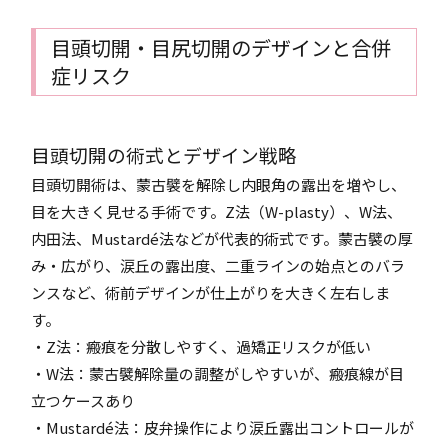
目頭切開・目尻切開のデザインと合併
症リスク
目頭切開の術式とデザイン戦略
目頭切開術は、蒙古襞を解除し内眼角の露出を増やし、
目を大きく見せる手術です。Z法（W-plasty）、W法、
内田法、Mustardé法などが代表的術式です。蒙古襞の厚
み・広がり、涙丘の露出度、二重ラインの始点とのバラ
ンスなど、術前デザインが仕上がりを大きく左右しま
す。
・Z法：瘢痕を分散しやすく、過矯正リスクが低い
・W法：蒙古襞解除量の調整がしやすいが、瘢痕線が目
立つケースあり
・Mustardé法：皮弁操作により涙丘露出コントロールが