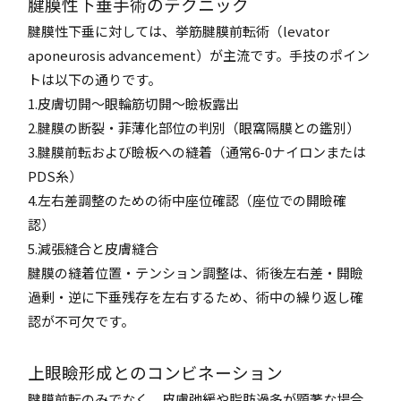
腱膜性下垂手術のテクニック
腱膜性下垂に対しては、挙筋腱膜前転術（levator
aponeurosis advancement）が主流です。手技のポイン
トは以下の通りです。
1.皮膚切開〜眼輪筋切開〜瞼板露出
2.腱膜の断裂・菲薄化部位の判別（眼窩隔膜との鑑別）
3.腱膜前転および瞼板への縫着（通常6-0ナイロンまたは
PDS糸）
4.左右差調整のための術中座位確認（座位での開瞼確
認）
5.減張縫合と皮膚縫合
腱膜の縫着位置・テンション調整は、術後左右差・開瞼
過剰・逆に下垂残存を左右するため、術中の繰り返し確
認が不可欠です。
上眼瞼形成とのコンビネーション
腱膜前転のみでなく、皮膚弛緩や脂肪過多が顕著な場合