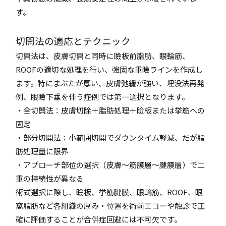
す。
切開法の適応とテクニック
切開法は、皮膚切開と同時に瞼板前脂肪、眼輪筋、
ROOFの適切な処理を行い、強固な重瞼ラインを作成し
ます。特にまぶたが厚い、皮膚弛緩が強い、埋没法再発
例、眼瞼下垂を伴う症例では第一選択となります。
・全切開法：皮膚切除＋脂肪処理＋瞼板または挙筋への
固定
・部分切開法：小範囲切開でダウンタイム軽減、だが脂
肪処理量に限界
・アプローチ部位の選択（皮膚〜筋膜層〜腱膜層）で二
重の持続性が異なる
術式選択に際し、瞼板、挙筋腱膜、眼輪筋、ROOF、眼
窩脂肪など各組織の厚み・位置を術前エコーや触診で正
確に評価することが合併症回避には不可欠です。