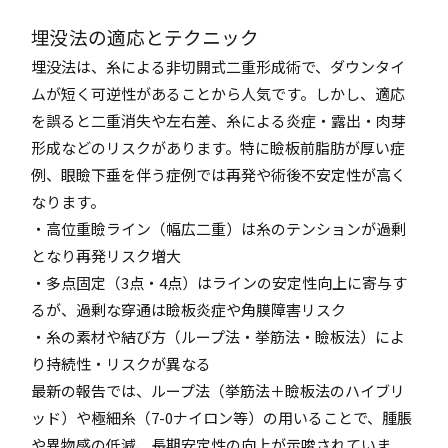
埋没法の適応とテクニック
埋没法は、糸による非切開式二重形成術で、ダウンタイ
ムが短く可逆性があることから人気です。しかし、適応
を誤ると二重消失や左右差、糸による炎症・露出・肉芽
形成などのリスクがあります。特に瞼板前脂肪が厚い症
例、眼瞼下垂を伴う症例では再発や術後不安定性が高く
なります。
・高位重瞼ライン（幅広二重）は糸のテンションが過剰
となり再発リスク増大
・多点固定（3点・4点）はラインの安定性向上に寄与す
るが、過剰な穿通は瞼板炎症や角膜障害リスク
・糸の素材や結び方（ループ法・挙筋法・瞼板法）によ
り持続性・リスクが異なる
最新の報告では、ループ法（挙筋法＋瞼板法のハイブリ
ッド）や極細糸（7-0ナイロン等）の用いることで、腫脹
や異物感の低減、長期安定性の向上が示唆されていま