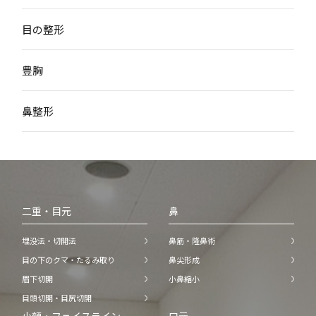
目の整形
豊胸
鼻整形
二重・目元
鼻
埋没法・切開法
鼻筋・隆鼻術
目の下のクマ・たるみ取り
鼻尖形成
眉下切開
小鼻縮小
目頭切開・目尻切開