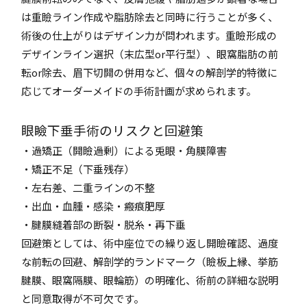
は重瞼ライン作成や脂肪除去と同時に行うことが多く、
術後の仕上がりはデザイン力が問われます。重瞼形成の
デザインライン選択（末広型or平行型）、眼窩脂肪の前
転or除去、眉下切開の併用など、個々の解剖学的特徴に
応じてオーダーメイドの手術計画が求められます。
眼瞼下垂手術のリスクと回避策
・過矯正（開瞼過剰）による兎眼・角膜障害
・矯正不足（下垂残存）
・左右差、二重ラインの不整
・出血・血腫・感染・瘢痕肥厚
・腱膜縫着部の断裂・脱糸・再下垂
回避策としては、術中座位での繰り返し開瞼確認、過度
な前転の回避、解剖学的ランドマーク（瞼板上縁、挙筋
腱膜、眼窩隔膜、眼輪筋）の明確化、術前の詳細な説明
と同意取得が不可欠です。