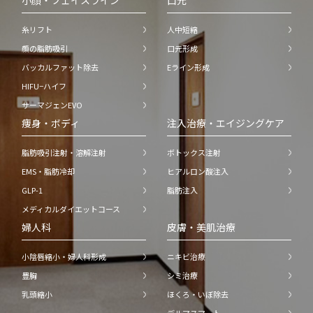
小顔・フェイスライン
口元
糸リフト
人中短縮
顔の脂肪吸引
口元形成
バッカルファット除去
Eライン形成
HIFU−ハイフ
サーマジェンEVO
痩身・ボディ
注入治療・エイジングケア
脂肪吸引注射・溶解注射
ボトックス注射
EMS・脂肪冷却
ヒアルロン酸注入
GLP-1
脂肪注入
メディカルダイエットコース
婦人科
皮膚・美肌治療
小陰唇縮小・婦人科形成
ニキビ治療
豊胸
シミ治療
乳頭縮小
ほくろ・いぼ除去