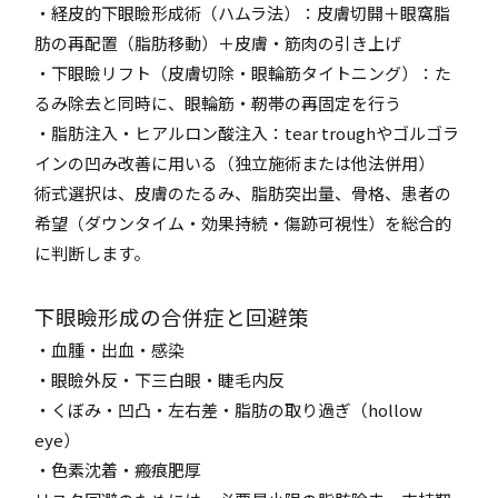
・経皮的下眼瞼形成術（ハムラ法）：皮膚切開＋眼窩脂
肪の再配置（脂肪移動）＋皮膚・筋肉の引き上げ
・下眼瞼リフト（皮膚切除・眼輪筋タイトニング）：た
るみ除去と同時に、眼輪筋・靭帯の再固定を行う
・脂肪注入・ヒアルロン酸注入：tear troughやゴルゴラ
インの凹み改善に用いる（独立施術または他法併用）
術式選択は、皮膚のたるみ、脂肪突出量、骨格、患者の
希望（ダウンタイム・効果持続・傷跡可視性）を総合的
に判断します。
下眼瞼形成の合併症と回避策
・血腫・出血・感染
・眼瞼外反・下三白眼・睫毛内反
・くぼみ・凹凸・左右差・脂肪の取り過ぎ（hollow
eye）
・色素沈着・瘢痕肥厚