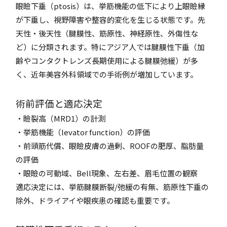
眼瞼下垂（ptosis）は、挙筋機能の低下により上眼瞼縁
が下垂し、視野障害や整容的変化を生じる状態です。先
天性・後天性（腱膜性、筋原性、神経原性、外傷性な
ど）に分類されます。特にアジア人では腱膜性下垂（加
齢やコンタクトレンズ長期使用による腱膜弛緩）が多
く、近年美容外科領域での手術例が増加しています。
術前評価と適応決定
・瞼裂高（MRD1）の計測
・挙筋機能（levator function）の評価
・前頭筋代償、眼瞼皮膚の過剰、ROOFの肥厚、脂肪量
の評価
・眼瞼の可動域、Bell現象、左右差、眉毛位置の観察
適応決定には、挙筋腱膜断裂/弛緩の有無、筋原性下垂の
除外、ドライアイや眼疾患の確認も重要です。