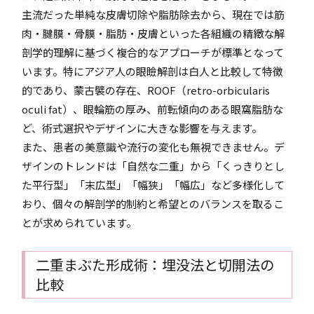
主流だった単純な皮膚切除や脂肪除去から、現在では筋
肉・腱膜・骨膜・脂肪・皮膚といった各組織の精緻な解
剖学的理解に基づく複合的なアプローチが標準となって
います。特にアジア人の眼瞼解剖は白人と比較して特徴
的であり、蒙古襞の存在、ROOF（retro-orbicularis
oculi fat）、眼輪筋の厚み、前転傾向のある眼窩脂肪な
ど、術式選択やデザインに大きな影響を与えます。
また、患者の美意識や流行の変化も無視できません。デ
ザインのトレンドは「自然な二重」から「くっきりとし
た平行型」「末広型」「幅狭」「幅広」など多様化して
おり、個々の解剖学的制約と希望とのバランスを取るこ
とが求められています。
二重まぶた形成術：埋没法と切開法の
比較