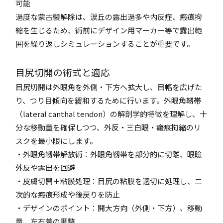
可能
過度な蒙古襞解除は、涙丘の露出過多や内反症、瘢痕拘
縮を生じるため、術前にデザイン用マーカー等で露出範
囲を繰り返しシミュレーションすることが重要です。
目尻切開の術式と適応
目尻切開は外眼角を外側・下方へ拡大し、目幅を広げた
り、つり目傾向を緩和するために行います。外眼角靱帯
（lateral canthal tendon）の解剖学的特徴を理解し、十
分な移動量を確保しつつ、外反・三白眼・瘢痕拘縮のリ
スクを最小限にします。
・外眼角靱帯解放術：外眼角靱帯を部分的に切離、眼瞼
外反や露出を回避
・皮膚切開＋粘膜処理：目尻の粘膜を適切に処理し、二
次的な瘢痕形成や後戻りを防止
・デザインのポイント：開大方向（外側・下方）、移動
量、左右差の調整