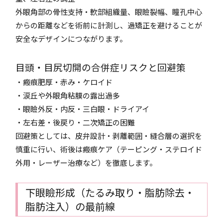
外眼角部の骨性支持・軟部組織量、眼瞼裂幅、瞳孔中心
からの距離などを術前に計測し、過矯正を避けることが
安全なデザインにつながります。
目頭・目尻切開の合併症リスクと回避策
・瘢痕肥厚・赤み・ケロイド
・涙丘や外眼角粘膜の露出過多
・眼瞼外反・内反・三白眼・ドライアイ
・左右差・後戻り・二次矯正の困難
回避策としては、皮弁設計・剥離範囲・縫合層の選択を
慎重に行い、術後は瘢痕ケア（テーピング・ステロイド
外用・レーザー治療など）を徹底します。
下眼瞼形成（たるみ取り・脂肪除去・
脂肪注入）の最前線