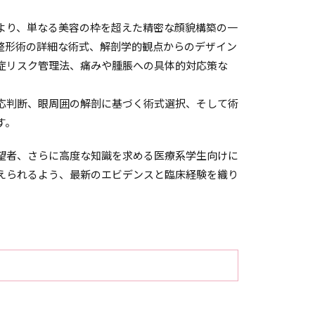
より、単なる美容の枠を超えた精密な顔貌構築の一
整形術の詳細な術式、解剖学的観点からのデザイン
症リスク管理法、痛みや腫脹への具体的対応策な
応判断、眼周囲の解剖に基づく術式選択、そして術
す。
望者、さらに高度な知識を求める医療系学生向けに
えられるよう、最新のエビデンスと臨床経験を織り