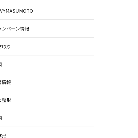
.IVY.MASUMOTO
ャンペーン情報
マ取り
顔
着情報
の整形
胸
整形