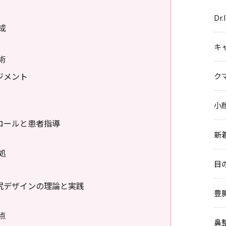
Dr
成
キ
術
ジメント
ク
小
ロールと患者指導
新
処
目
尻デザインの理論と実践
豊
点
鼻