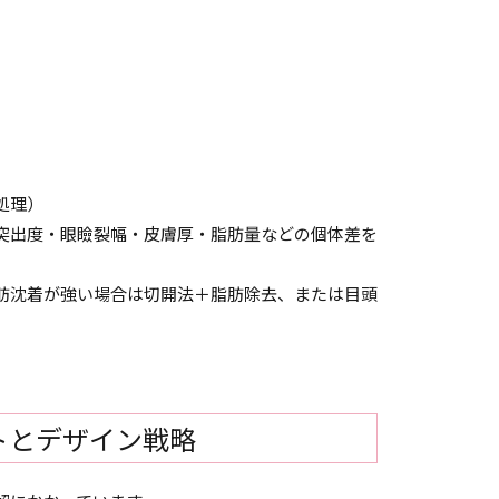
処理）
突出度・眼瞼裂幅・皮膚厚・脂肪量などの個体差を
肪沈着が強い場合は切開法＋脂肪除去、または目頭
トとデザイン戦略