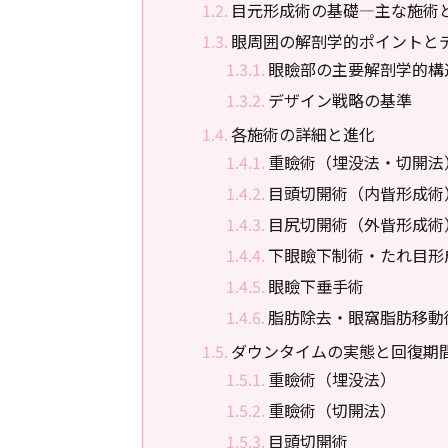
目元形成術の基礎―主な施術
眼周囲の解剖学的ポイントと
眼瞼部の主要解剖学的構
デザイン戦略の基準
各施術の詳細と進化
重瞼術（埋没法・切開法
目頭切開術（内眥形成術
目尻切開術（外眥形成術
下眼瞼下制術・たれ目形
眼瞼下垂手術
脂肪除去・眼窩脂肪移動
ダウンタイムの実態と回復期
重瞼術（埋没法）
重瞼術（切開法）
目頭切開術