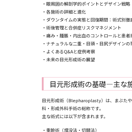
・眼周囲の解剖学的ポイントとデザイン戦略
・各施術の詳細と進化
・ダウンタイムの実態と回復期間：術式別徹
・術後管理と合併症リスクマネジメント
・痛み・腫脹・内出血のコントロールと患者
・ナチュラルな二重・目頭・目尻デザインの
・よくあるQ&Aと症例考察
・未来の目元形成術の展望
目元形成術の基礎―主な
目元形成術（Blepharoplasty）は、
科・形成外科手術の総称です。
主な術式には以下が含まれます。
・重瞼術（埋没法・切開法）