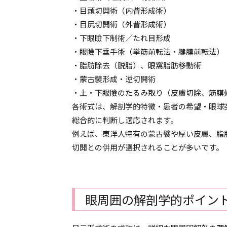
・目頭切開術（内眥形成術）
・目尻切開術（外眥形成術）
・下眼瞼下制術／たれ目形成
・眼瞼下垂手術（挙筋前転法・腱膜前転法）
・脂肪除去（脱脂）、眼窩脂肪移動術
・蒙古襞形成・逆切開術
・上・下眼瞼のたるみ取り（皮膚切除、筋膜
各術式は、解剖学的特徴・患者の希望・眼球
総合的に判断し適応されます。
例えば、東洋人特有の蒙古襞や厚い皮膚、脂
切開との併用が選択されることが多いです。
眼周囲の解剖学的ポイン