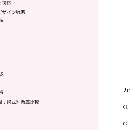
と適応
デザイン戦略
造
）
）
）
成
カ
術
間：術式別徹底比較
01
02