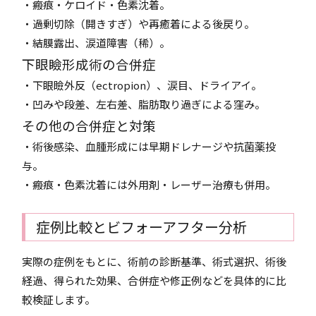
・瘢痕・ケロイド・色素沈着。
・過剰切除（開きすぎ）や再癒着による後戻り。
・結膜露出、涙道障害（稀）。
下眼瞼形成術の合併症
・下眼瞼外反（ectropion）、涙目、ドライアイ。
・凹みや段差、左右差、脂肪取り過ぎによる窪み。
その他の合併症と対策
・術後感染、血腫形成には早期ドレナージや抗菌薬投
与。
・瘢痕・色素沈着には外用剤・レーザー治療も併用。
症例比較とビフォーアフター分析
実際の症例をもとに、術前の診断基準、術式選択、術後
経過、得られた効果、合併症や修正例などを具体的に比
較検証します。