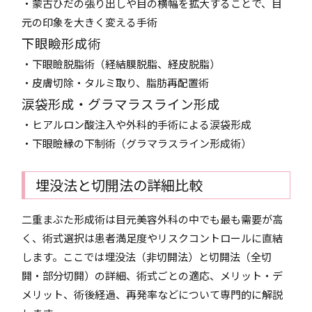
・蒙古ひだの張り出しや目の横幅を拡大することで、目
元の印象を大きく変える手術
下眼瞼形成術
・下眼瞼脱脂術（経結膜脱脂、経皮脱脂）
・皮膚切除・タルミ取り、脂肪再配置術
涙袋形成・グラマラスライン形成
・ヒアルロン酸注入や外科的手術による涙袋形成
・下眼瞼縁の下制術（グラマラスライン形成術）
埋没法と切開法の詳細比較
二重まぶた形成術は目元美容外科の中でも最も需要が高
く、術式選択は患者満足度やリスクコントロールに直結
します。ここでは埋没法（非切開法）と切開法（全切
開・部分切開）の詳細、術式ごとの適応、メリット・デ
メリット、術後経過、再発率などについて専門的に解説