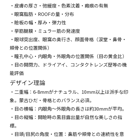
・皮膚の厚さ・弛緩度・色素沈着・瘢痕の有無
・眼窩脂肪・ROOFの量・分布
・瞼板の幅・厚み・弾力性
・挙筋腱膜・ミュラー筋の発達度
・眼球突出度、眼窩の奥行き、顔面骨格（涙堂・鼻骨・
頬骨との位置関係）
・瞳孔中心・内眼角・外眼角の位置関係（目の黄金比）
・目の開閉力、ドライアイ、コンタクトレンズ歴等の機
能評価
デザイン理論
・二重幅：6-8mmがナチュラル、10mm以上は派手な印
象。蒙古ひだ・骨格とのバランス必須。
・目の横幅：内眼角～外眼角の長さは約30mmが平均。
・目の縦幅：開瞼時の黒目露出量が自然な美しさの指
標。
・目頭/目尻の角度・位置：鼻筋や頬骨との連続性を意