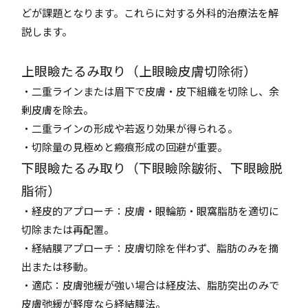
どが課題となります。これらに対する外科的治療法を解
説します。
上眼瞼たるみ取り（上眼瞼皮膚切除術）
・二重ラインまたは眉下で皮膚・皮下組織を切除し、余
剰皮膚を除去。
・二重ラインの形成や若返り効果が得られる。
・切除量の見極めと瘢痕形成の回避が重要。
下眼瞼たるみ取り（下眼瞼除皺術、下眼瞼脱
脂術）
・経皮的アプローチ：皮膚・眼輪筋・眼窩脂肪を適切に
切除または再配置。
・経結膜アプローチ：皮膚切除を伴わず、脂肪のみを摘
出または移動。
・適応：皮膚弛緩が強い場合は経皮法、脂肪突出のみで
皮膚弛緩が軽度なら経結膜法。