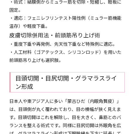
・術式：結膜側からミュラー筋を切除・短縮し、瞼板に
固定。
・適応：フェニレフリンテスト陽性例（ミュラー筋機能
温存）や軽度下垂。
皮膚切除併用法・前頭筋吊り上げ術
・重度下垂や再発例、先天性下垂など特殊例に適応。
・人工材料（ゴアテックス、シリコンロッド）を用いた
前頭筋吊り上げも選択肢。
目頭切開・目尻切開・グラマラスライ
ン形成
日本人や東アジア人に多い「蒙古ひだ（内眼角贅皮）」
は、目頭側が丸く覆われており、目の横幅が狭く見えま
す。目頭切開はこれを解除し、目を大きく、鼻筋とのバ
ランスを整える術式です。同様に目尻切開は外眼角を広
げ、グラマラスライン形成は下眼瞼縁を下方に延長して