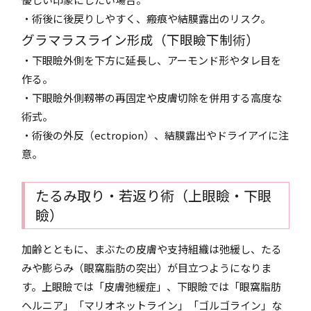
・術後に後戻りしやすく、瘢痕や結膜露出のリスク。
グラマラスライン形成（下眼瞼下制術）
・下眼瞼外側を下方に延長し、アーモンド形やタレ目を
作る。
・下眼瞼外側靱帯の再固定や皮膚切除を併用する高度な
術式。
・術後の外反（ectropion）、結膜露出やドライアイに注
意。
たるみ取り・若返り術（上眼瞼・下眼
瞼）
加齢とともに、まぶたの皮膚や支持組織は弛緩し、たる
みや膨らみ（眼窩脂肪の突出）が目立つようになりま
す。上眼瞼では「皮膚弛緩症」、下眼瞼では「眼窩脂肪
ヘルニア」「マリオネットライン」「ゴルゴライン」な