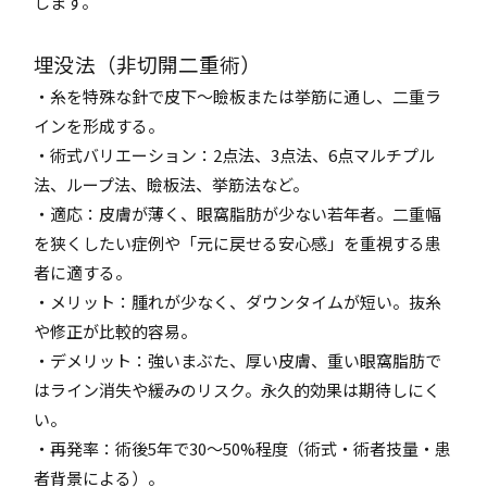
します。
埋没法（非切開二重術）
・糸を特殊な針で皮下～瞼板または挙筋に通し、二重ラ
インを形成する。
・術式バリエーション：2点法、3点法、6点マルチプル
法、ループ法、瞼板法、挙筋法など。
・適応：皮膚が薄く、眼窩脂肪が少ない若年者。二重幅
を狭くしたい症例や「元に戻せる安心感」を重視する患
者に適する。
・メリット：腫れが少なく、ダウンタイムが短い。抜糸
や修正が比較的容易。
・デメリット：強いまぶた、厚い皮膚、重い眼窩脂肪で
はライン消失や緩みのリスク。永久的効果は期待しにく
い。
・再発率：術後5年で30～50%程度（術式・術者技量・患
者背景による）。