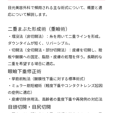
目元美容外科で頻用される主な術式について、概要と適
応について解説します。
二重まぶた形成術（重瞼術）
・埋没法（非切開法）：糸を用いて二重ラインを形成。
ダウンタイムが短く、リバーシブル。
・切開法（全切開法・部分切開法）：皮膚を切開し、瞼
板や腱膜への固定、脂肪・皮膚の処理を伴う。長期的な
二重を希望する場合に適応。
眼瞼下垂修正術
・挙筋前転法（腱膜性下垂に対する標準術式）
・ミュラー筋短縮術（軽度下垂やコンタクトレンズ起因
の症例に適応）
・皮膚切除併用法、高齢者の重度下垂や再発例の対応法
目頭切開・目尻切開