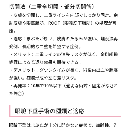
切開法（二重全切開・部分切開術）
・皮膚を切開し、二重ラインを内部でしっかり固定。余
剰皮膚や眼窩脂肪、ROOF（眼輪筋下脂肪）の処理が可
能。
・適応：まぶたが厚い、皮膚のたるみが強い、埋没法再
発例、長期的な二重を希望する症例。
・メリット：二重ラインの消失リスクが低く、余剰組織
処理による若返り効果も期待できる。
・デメリット：ダウンタイムが長く、術後内出血や腫脹
が強い。瘢痕形成や左右差リスク。
・再発率：10年で10%以下（適切な術式・固定がなされ
た場合）
眼瞼下垂手術の種類と適応
眼瞼下垂はまぶたが十分に開かない症状で、加齢性、先