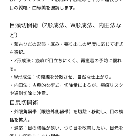
目の縦幅・曲線美を強調します。
目頭切開術（Z形成法、W形成法、内田法な
ど）
・蒙古ひだの形態・厚み・張り出しの程度に応じて術式
を選択。
・Z形成法：瘢痕が目立ちにくく、再癒着の予防に優れ
る。
・W形成法：切開線を分散させ、自然な仕上がり。
・内田法：古典的な術式。切除量によるが、瘢痕リスク
や過剰切除に注意。
目尻切開術
・外眼角靱帯（眼瞼外側靱帯）を切離・移動し、目の横
幅を拡大。
・適応：目の横幅が狭い、つり目を改善したい、目元を
優しい印象にしたい場合。