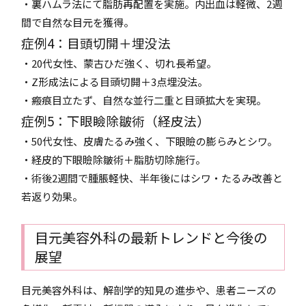
・裏ハムラ法にて脂肪再配置を実施。内出血は軽微、2週
間で自然な目元を獲得。
症例4：目頭切開＋埋没法
・20代女性、蒙古ひだ強く、切れ長希望。
・Z形成法による目頭切開＋3点埋没法。
・瘢痕目立たず、自然な並行二重と目頭拡大を実現。
症例5：下眼瞼除皺術（経皮法）
・50代女性、皮膚たるみ強く、下眼瞼の膨らみとシワ。
・経皮的下眼瞼除皺術＋脂肪切除施行。
・術後2週間で腫脹軽快、半年後にはシワ・たるみ改善と
若返り効果。
目元美容外科の最新トレンドと今後の
展望
目元美容外科は、解剖学的知見の進歩や、患者ニーズの