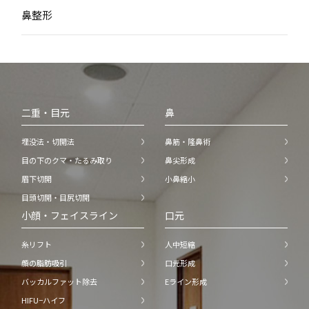
鼻整形
二重・目元
鼻
埋没法・切開法
鼻筋・隆鼻術
目の下のクマ・たるみ取り
鼻尖形成
眉下切開
小鼻縮小
目頭切開・目尻切開
小顔・フェイスライン
口元
糸リフト
人中短縮
顔の脂肪吸引
口元形成
バッカルファット除去
Eライン形成
HIFU−ハイフ