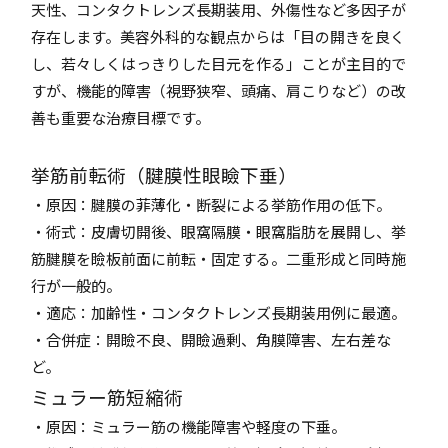
天性、コンタクトレンズ長期装用、外傷性など多因子が
存在します。美容外科的な観点からは「目の開きを良く
し、若々しくはっきりした目元を作る」ことが主目的で
すが、機能的障害（視野狭窄、頭痛、肩こりなど）の改
善も重要な治療目標です。
挙筋前転術（腱膜性眼瞼下垂）
・原因：腱膜の菲薄化・断裂による挙筋作用の低下。
・術式：皮膚切開後、眼窩隔膜・眼窩脂肪を展開し、挙
筋腱膜を瞼板前面に前転・固定する。二重形成と同時施
行が一般的。
・適応：加齢性・コンタクトレンズ長期装用例に最適。
・合併症：開瞼不良、開瞼過剰、角膜障害、左右差な
ど。
ミュラー筋短縮術
・原因：ミュラー筋の機能障害や軽度の下垂。