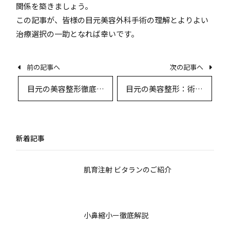
関係を築きましょう。
この記事が、皆様の目元美容外科手術の理解とよりよい
治療選択の一助となれば幸いです。
前の記事へ
次の記事へ
目元の美容整形徹底ガ
目元の美容整形：術後
イド：症例・術式・患
ケアと生活指導の徹底
者体験と最新技術
ガイド
新着記事
肌育注射 ビタランのご紹介
小鼻縮小ー徹底解説