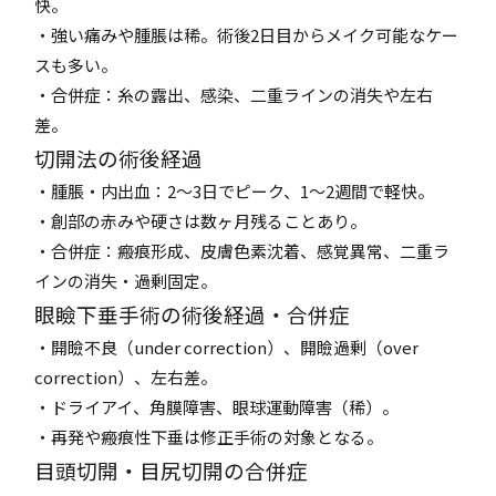
快。
・強い痛みや腫脹は稀。術後2日目からメイク可能なケー
スも多い。
・合併症：糸の露出、感染、二重ラインの消失や左右
差。
切開法の術後経過
・腫脹・内出血：2～3日でピーク、1～2週間で軽快。
・創部の赤みや硬さは数ヶ月残ることあり。
・合併症：瘢痕形成、皮膚色素沈着、感覚異常、二重ラ
インの消失・過剰固定。
眼瞼下垂手術の術後経過・合併症
・開瞼不良（under correction）、開瞼過剰（over
correction）、左右差。
・ドライアイ、角膜障害、眼球運動障害（稀）。
・再発や瘢痕性下垂は修正手術の対象となる。
目頭切開・目尻切開の合併症