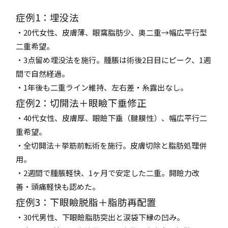
症例1：埋没法
・20代女性、皮膚薄、眼窩脂肪少、奥二重→幅広平行型
二重希望。
・3点留め埋没法を施行。腫脹は術後2日目にピーク、1週
間で自然経過。
・1年後も二重ライン維持、左右差・糸露出なし。
症例2：切開法＋眼瞼下垂修正
・40代女性、皮膚厚、眼瞼下垂（腱膜性）、幅広平行二
重希望。
・全切開法＋挙筋前転術を施行。皮膚切除と脂肪処理併
用。
・2週間で腫脹軽快、1ヶ月で安定した二重。開瞼力改
善・頭痛軽快も認めた。
症例3：下眼瞼脱脂＋脂肪再配置
・30代男性、下眼瞼脂肪突出と涙袋下縁の凹み。