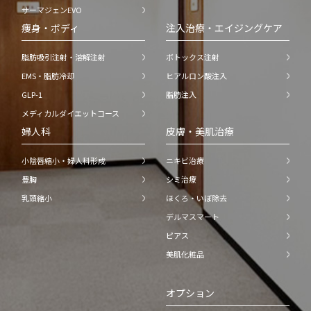
サーマジェンEVO
痩身・ボディ
注入治療・エイジングケア
脂肪吸引注射・溶解注射
ボトックス注射
EMS・脂肪冷却
ヒアルロン酸注入
GLP-1
脂肪注入
メディカルダイエットコース
婦人科
皮膚・美肌治療
小陰唇縮小・婦人科形成
ニキビ治療
豊胸
シミ治療
乳頭縮小
ほくろ・いぼ除去
デルマスマート
ピアス
美肌化粧品
オプション