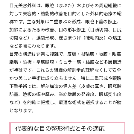
目元美容外科は、眼瞼（まぶた）およびその周辺組織に
対して美容的・機能的改善を目的とした外科的治療の総
称です。主な対象は二重まぶた形成、眼瞼下垂の修正、
加齢によるたるみ改善、目の形状修正（目頭切開、目尻
切開など）、涙袋形成、逆さまつげ（睫毛内反）の矯正
など多岐にわたります。
目元の構造は非常に複雑で、皮膚・眼輪筋・隔膜・眼窩
脂肪・瞼板・挙筋腱膜・ミュラー筋・結膜など多層構造
が特徴です。これらの組織の解剖学的理解なくして安全
かつ美しい手術は成り立ちません。特に二重形成や眼瞼
下垂手術では、解剖構造の個人差（皮膚の厚さ、眼窩脂
肪量、瞼板の幅や厚み、挙筋腱膜の発達度、眼球突出度
など）を的確に把握し、最適な術式を選択することが鍵
となります。
代表的な目の整形術式とその適応