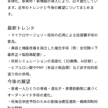
多様化、新素材・新機器の導入により、日々進化してい
ます。近年のトレンドと今後の展望についてまとめま
す。
最新トレンド
・マイクロサージェリー技術の応用による低侵襲手術の
普及。
・美容と機能改善を両立した複合手術（例：全切開＋下
垂修正＋脂肪再配置）。
・術前シミュレーションの高度化（3D画像、AI診断）。
・ヒアルロン酸やPRP（多血小板血漿）など非手術的若
返り術の併用。
今後の展望
・患者一人ひとりの骨格・遺伝子・表情筋動態に基づく
オーダーメイド手術の進化。
・術後合併症予防のための創傷治癒促進剤・瘢痕抑制材
料の開発。