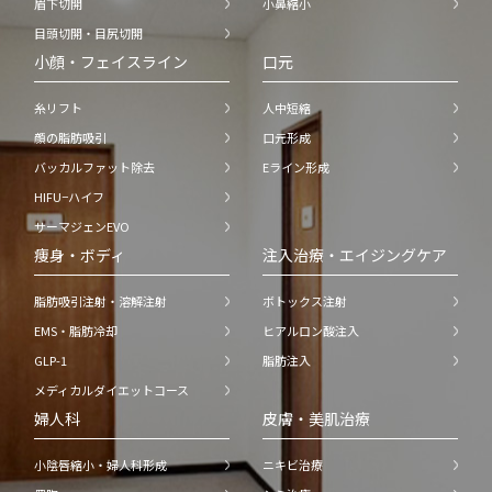
眉下切開
小鼻縮小
目頭切開・目尻切開
小顔・フェイスライン
口元
糸リフト
人中短縮
顔の脂肪吸引
口元形成
バッカルファット除去
Eライン形成
HIFU−ハイフ
サーマジェンEVO
痩身・ボディ
注入治療・エイジングケア
脂肪吸引注射・溶解注射
ボトックス注射
EMS・脂肪冷却
ヒアルロン酸注入
GLP-1
脂肪注入
メディカルダイエットコース
婦人科
皮膚・美肌治療
小陰唇縮小・婦人科形成
ニキビ治療