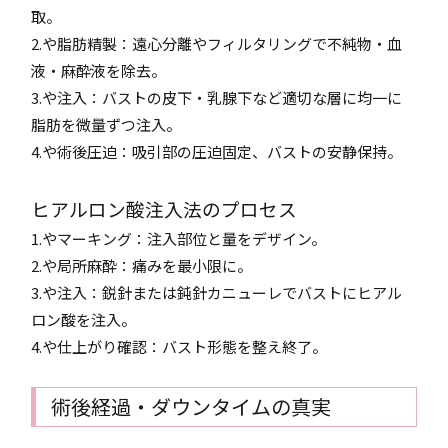
取。
2.や脂肪精製：遠心分離やフィルタリングで不純物・血
液・麻酔液を除去。
3.や注入：バストの皮下・乳腺下など適切な層に均一に
脂肪を微量ずつ注入。
4.や術後圧迫：吸引部の圧迫固定、バストの安静保持。
ヒアルロン酸注入法のプロセス
1.やマーキング：注入部位と量をデザイン。
2.や局所麻酔：痛みを最小限に。
3.や注入：鋭針または鈍針カニューレでバストにヒアル
ロン酸を注入。
4.や仕上がり確認：バスト形態を整え終了。
術後経過・ダウンタイムの真実