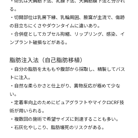
・術式は大胸筋下法、乳腺下法、大胸筋膜下法と分かれ
る。
・切開部位は乳房下縁、乳輪周囲、腋窩が主流で、傷跡
の目立ちにくさやダウンタイムに違いあり。
・合併症としてカプセル拘縮、リップリング、感染、イ
ンプラント破損などがある。
脂肪注入法（自己脂肪移植）
・自分の脂肪を太ももや腹部から採取し、精製してバス
トに注入。
・自然な柔らかさと仕上がり、異物反応が極めて少な
い。
・定着率向上のためにピュアグラフトやマイクロCRF技
術が用いられる。
・複数回の施術で希望サイズに到達することも多い。
・石灰化やしこり、脂肪壊死のリスクがある。