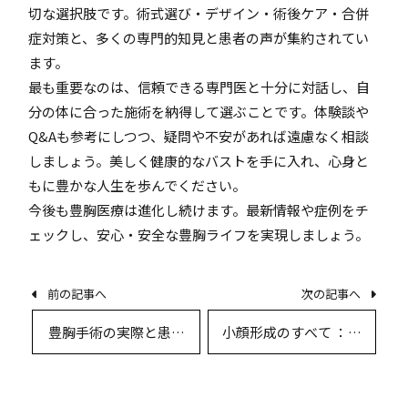
切な選択肢です。術式選び・デザイン・術後ケア・合併
症対策と、多くの専門的知見と患者の声が集約されてい
ます。
最も重要なのは、信頼できる専門医と十分に対話し、自
分の体に合った施術を納得して選ぶことです。体験談や
Q&Aも参考にしつつ、疑問や不安があれば遠慮なく相談
しましょう。美しく健康的なバストを手に入れ、心身と
もに豊かな人生を歩んでください。
今後も豊胸医療は進化し続けます。最新情報や症例をチ
ェックし、安心・安全な豊胸ライフを実現しましょう。
前の記事へ
次の記事へ
豊胸手術の実際と患者
小顔形成のすべて ：美
体験談：疑問・不安に
容外科医が徹底解説す
答える完全ガイド
る最新術式・リスク・
デザイン論