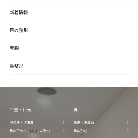
新着情報
目の整形
豊胸
鼻整形
二重・目元
鼻
埋没法・切開法
鼻筋・隆鼻術
目の下のクマ・たるみ取り
鼻尖形成