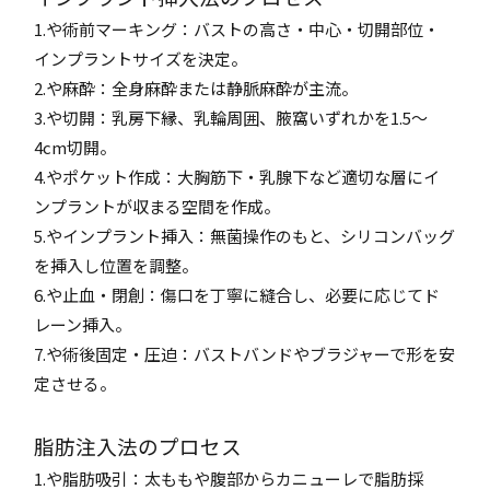
1.や術前マーキング：バストの高さ・中心・切開部位・
インプラントサイズを決定。
2.や麻酔：全身麻酔または静脈麻酔が主流。
3.や切開：乳房下縁、乳輪周囲、腋窩いずれかを1.5〜
4cm切開。
4.やポケット作成：大胸筋下・乳腺下など適切な層にイ
ンプラントが収まる空間を作成。
5.やインプラント挿入：無菌操作のもと、シリコンバッグ
を挿入し位置を調整。
6.や止血・閉創：傷口を丁寧に縫合し、必要に応じてド
レーン挿入。
7.や術後固定・圧迫：バストバンドやブラジャーで形を安
定させる。
脂肪注入法のプロセス
1.や脂肪吸引：太ももや腹部からカニューレで脂肪採