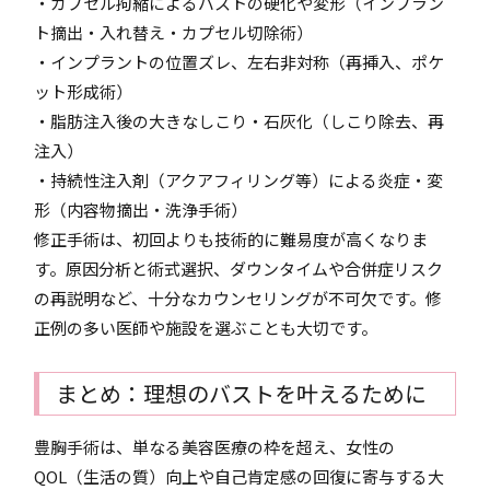
・カプセル拘縮によるバストの硬化や変形（インプラン
ト摘出・入れ替え・カプセル切除術）
・インプラントの位置ズレ、左右非対称（再挿入、ポケ
ット形成術）
・脂肪注入後の大きなしこり・石灰化（しこり除去、再
注入）
・持続性注入剤（アクアフィリング等）による炎症・変
形（内容物摘出・洗浄手術）
修正手術は、初回よりも技術的に難易度が高くなりま
す。原因分析と術式選択、ダウンタイムや合併症リスク
の再説明など、十分なカウンセリングが不可欠です。修
正例の多い医師や施設を選ぶことも大切です。
まとめ：理想のバストを叶えるために
豊胸手術は、単なる美容医療の枠を超え、女性の
QOL（生活の質）向上や自己肯定感の回復に寄与する大