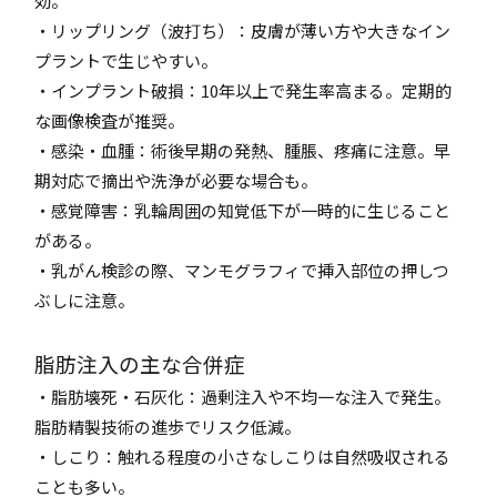
効。
・リップリング（波打ち）：皮膚が薄い方や大きなイン
プラントで生じやすい。
・インプラント破損：10年以上で発生率高まる。定期的
な画像検査が推奨。
・感染・血腫：術後早期の発熱、腫脹、疼痛に注意。早
期対応で摘出や洗浄が必要な場合も。
・感覚障害：乳輪周囲の知覚低下が一時的に生じること
がある。
・乳がん検診の際、マンモグラフィで挿入部位の押しつ
ぶしに注意。
脂肪注入の主な合併症
・脂肪壊死・石灰化：過剰注入や不均一な注入で発生。
脂肪精製技術の進歩でリスク低減。
・しこり：触れる程度の小さなしこりは自然吸収される
ことも多い。