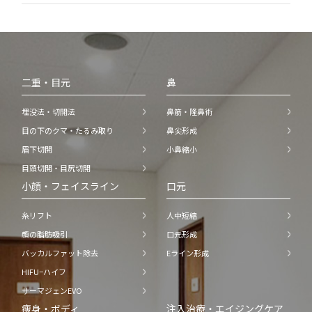
二重・目元
鼻
埋没法・切開法
鼻筋・隆鼻術
目の下のクマ・たるみ取り
鼻尖形成
眉下切開
小鼻縮小
目頭切開・目尻切開
小顔・フェイスライン
口元
糸リフト
人中短縮
顔の脂肪吸引
口元形成
バッカルファット除去
Eライン形成
HIFU−ハイフ
サーマジェンEVO
痩身・ボディ
注入治療・エイジングケア