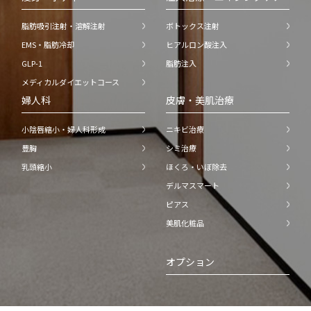
脂肪吸引注射・溶解注射
ボトックス注射
EMS・脂肪冷却
ヒアルロン酸注入
GLP-1
脂肪注入
メディカルダイエットコース
婦人科
皮膚・美肌治療
小陰唇縮小・婦人科形成
ニキビ治療
豊胸
シミ治療
乳頭縮小
ほくろ・いぼ除去
デルマスマート
ピアス
美肌化粧品
オプション