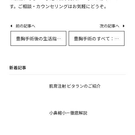
す。ご相談・カウンセリングはお気軽にどうぞ。
前の記事へ
次の記事へ
豊胸手術後の生活指導
豊胸手術のすべて：理
と高度なケア戦略：専
想のバストを叶えるた
門家が徹底解説
めに必要な知識と最新
トレンド
新着記事
肌育注射 ビタランのご紹介
小鼻縮小ー徹底解説