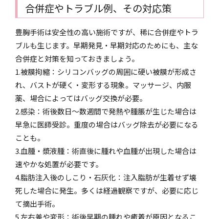
合併症やトラブル例、その対応策
豊胸手術は安全性の高い施術ですが、稀に合併症やトラ
ブルも生じます。早期発見・早期対応のためにも、主な
合併症と対策を知っておきましょう。
1.被膜拘縮：シリコンバッグの周囲に硬い被膜が形成さ
れ、バストが硬く・変形する現象。マッサージ、内服
薬、場合によってはバッグ交換が必要。
2.感染：術後数日～数週間で発熱や腫脹が生じた場合は
早急に医師受診。重度の場合はバッグ除去が必要になる
ことも。
3.血腫・漿液腫：術直後に腫れや血腫が出現した場合は
速やかな処置が必要です。
4.脂肪注入後のしこり・石灰化：注入脂肪が生着せず壊
死した場合に発生。多くは経過観察ですが、必要に応じ
て摘出手術。
5.左右差や変形：術後早期の腫れや癒着が原因となるこ