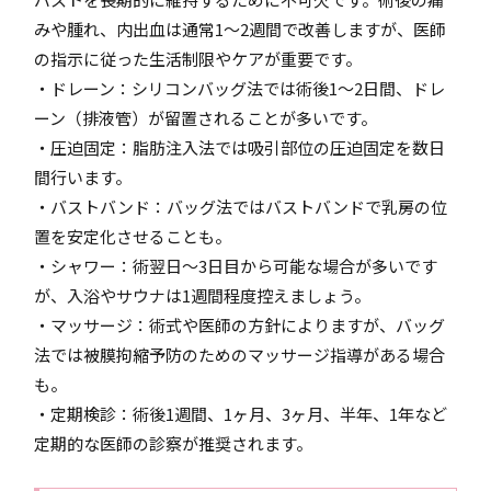
みや腫れ、内出血は通常1～2週間で改善しますが、医師
の指示に従った生活制限やケアが重要です。
・ドレーン：シリコンバッグ法では術後1～2日間、ドレ
ーン（排液管）が留置されることが多いです。
・圧迫固定：脂肪注入法では吸引部位の圧迫固定を数日
間行います。
・バストバンド：バッグ法ではバストバンドで乳房の位
置を安定化させることも。
・シャワー：術翌日～3日目から可能な場合が多いです
が、入浴やサウナは1週間程度控えましょう。
・マッサージ：術式や医師の方針によりますが、バッグ
法では被膜拘縮予防のためのマッサージ指導がある場合
も。
・定期検診：術後1週間、1ヶ月、3ヶ月、半年、1年など
定期的な医師の診察が推奨されます。