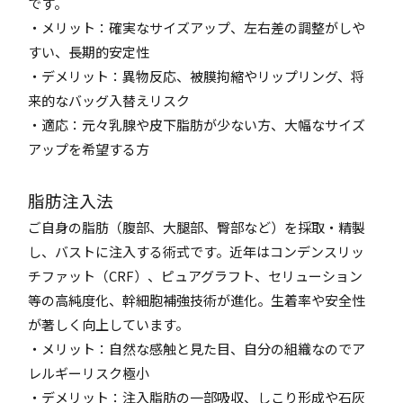
です。
・メリット：確実なサイズアップ、左右差の調整がしや
すい、長期的安定性
・デメリット：異物反応、被膜拘縮やリップリング、将
来的なバッグ入替えリスク
・適応：元々乳腺や皮下脂肪が少ない方、大幅なサイズ
アップを希望する方
脂肪注入法
ご自身の脂肪（腹部、大腿部、臀部など）を採取・精製
し、バストに注入する術式です。近年はコンデンスリッ
チファット（CRF）、ピュアグラフト、セリューション
等の高純度化、幹細胞補強技術が進化。生着率や安全性
が著しく向上しています。
・メリット：自然な感触と見た目、自分の組織なのでア
レルギーリスク極小
・デメリット：注入脂肪の一部吸収、しこり形成や石灰