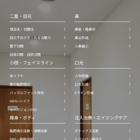
二重・目元
鼻
埋没法・切開法
鼻筋・隆鼻術
目の下のクマ・たるみ取り
鼻尖形成
眉下切開
小鼻縮小
目頭切開・目尻切開
小顔・フェイスライン
口元
糸リフト
人中短縮
顔の脂肪吸引
口元形成
バッカルファット除去
Eライン形成
HIFU−ハイフ
サーマジェンEVO
痩身・ボディ
注入治療・エイジングケア
脂肪吸引注射・溶解注射
ボトックス注射
EMS・脂肪冷却
ヒアルロン酸注入