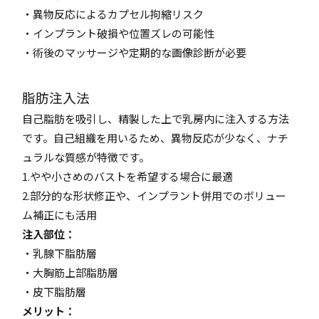
・異物反応によるカプセル拘縮リスク
・インプラント破損や位置ズレの可能性
・術後のマッサージや定期的な画像診断が必要
脂肪注入法
自己脂肪を吸引し、精製した上で乳房内に注入する方法
です。自己組織を用いるため、異物反応が少なく、ナチ
ュラルな質感が特徴です。
1.やや小さめのバストを希望する場合に最適
2.部分的な形状修正や、インプラント併用でのボリュー
ム補正にも活用
注入部位：
・乳腺下脂肪層
・大胸筋上部脂肪層
・皮下脂肪層
メリット：