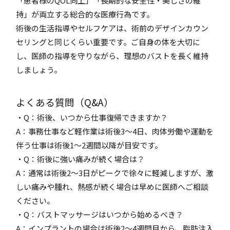
「患者様のQOL向上」「長期的な安全性・美しさの維
持」が両立する総合的な医療行為です。
術後の生活指導やセルフケアは、術前のデザインカウン
セリングと同じくらい重要です。ご自身の体を大切に
し、医師の指導を守りながら、理想のバストを長く維持
しましょう。
よくある質問（Q&A）
・Q：術後、いつから仕事復帰できますか？
A：事務仕事など軽作業は術後3〜4日、肉体労働や運動を
伴う仕事は術後1〜2週間以降が目安です。
・Q：術後に強い痛みが続く場合は？
A：通常は術後2〜3日がピークで徐々に軽減しますが、激
しい痛みや腫れ、熱感が続く場合は早めに医師へご相談
ください。
・Q：バストマッサージはいつから始めるべき？
A：インプラントの場合は術後2〜4週間目から、脂肪注入