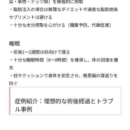
菜・果物・ナッツ類）を積極的に摂取
・脂肪注入の場合は無理なダイエットや過度な脂肪燃焼
サプリメントは避ける
・十分な水分摂取を心がける（腫脹予防、代謝促進）
睡眠
・術後1〜2週間は仰向けで寝る
・十分な睡眠時間（6〜8時間）を確保し、体の回復を優
先
・枕やクッションで身体を安定させ、無意識の寝返りを
防ぐ
症例紹介：理想的な術後経過とトラブ
ル事例