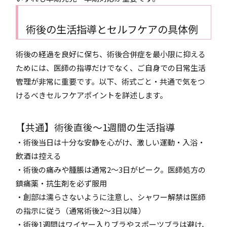
術後の生活指導とセルフケアの具体例
術後の経過を良好に保ち、術後合併症を最小限に抑える
ためには、医師の指導だけでなく、ご自身での日常生活
管理が非常に重要です。以下、術式ごと・共通で気をつ
けるべきセルフケアポイントを詳述します。
【共通】術後直後〜1週間の生活指導
・術後当日は十分な安静を心がけ、激しい運動・入浴・
飲酒は控える
・術後の痛みや腫脹は通常2〜3日がピーク。医師処方の
鎮痛薬・抗生剤を必ず服用
・創部は濡らさないように注意し、シャワー解禁は医師
の指示に従う（通常術後2〜3日以降）
・術後1週間はワイヤー入りブラやスポーツブラは避け、