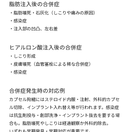
脂肪注入後の合併症
・脂肪壊死・石灰化（しこりや痛みの原因）
・感染症
・注入部の凹凸、左右差
ヒアルロン酸注入後の合併症
・しこり形成
・皮膚壊死（血管塞栓による稀な合併症）
・感染症
合併症発生時の対応例
カプセル拘縮にはステロイド内服・注射、外科的カプセ
ル切除、インプラント入れ替え等が行われます。感染症
は抗生剤投与・創部洗浄・インプラント抜去を要する場
合も。脂肪壊死やしこりは経過観察か外科的除去。
いずれも早期発見・早期対応が重要です。