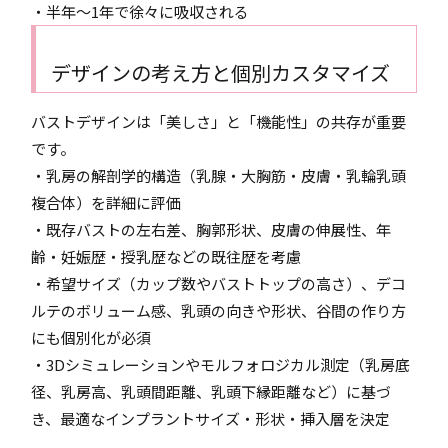
・半年〜1年で徐々に吸収される
デザインの考え方と個別カスタマイズ
バストデザインは「美しさ」と「機能性」の共存が重要
です。
・乳房の解剖学的構造（乳腺・大胸筋・皮膚・乳輪乳頭
複合体）を詳細に評価
・既存バストの左右差、胸郭形状、皮膚の伸展性、年
齢・妊娠歴・授乳歴などの既往歴を考慮
・希望サイズ（カップ数やバストトップの高さ）、デコ
ルテのボリューム感、乳頭の向きや形状、谷間の作り方
にも個別化が必須
・3Dシミュレーションやモルフォロジカル測定（乳房底
径、乳房高、乳頭間距離、乳頭下縁距離など）に基づ
き、最適なインプラントサイズ・形状・挿入層を決定