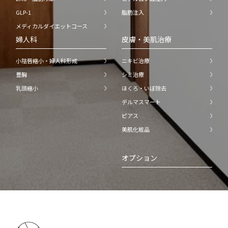
GLP-1
脂肪注入
メディカルダイエットコース
婦人科
皮膚・美肌治療
小陰唇縮小・婦人科形成
ニキビ治療
豊胸
シミ治療
乳頭縮小
ほくろ・いぼ除去
デルマスマート
ピアス
美肌化粧品
オプション