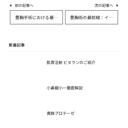
前の記事へ
次の記事へ
豊胸手術における最新
豊胸術の最前線：イン
リスク事例とその回避
プラント法と脂肪注入
戦略：専門医が解説す
法の徹底比較
る安全性の追求
新着記事
肌育注射 ビタランのご紹介
小鼻縮小ー徹底解説
貴族プロテーゼ