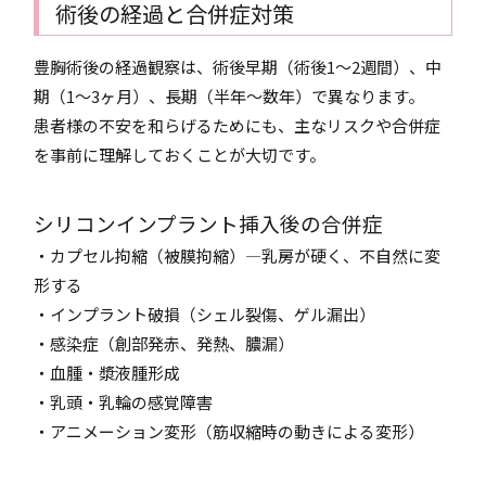
術後の経過と合併症対策
豊胸術後の経過観察は、術後早期（術後1〜2週間）、中
期（1〜3ヶ月）、長期（半年〜数年）で異なります。
患者様の不安を和らげるためにも、主なリスクや合併症
を事前に理解しておくことが大切です。
シリコンインプラント挿入後の合併症
・カプセル拘縮（被膜拘縮）―乳房が硬く、不自然に変
形する
・インプラント破損（シェル裂傷、ゲル漏出）
・感染症（創部発赤、発熱、膿漏）
・血腫・漿液腫形成
・乳頭・乳輪の感覚障害
・アニメーション変形（筋収縮時の動きによる変形）