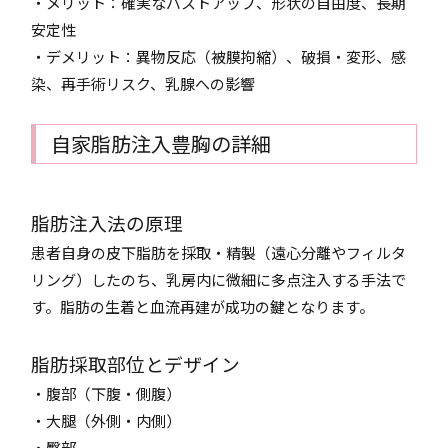
・メリット：確実なバストアップ、形状の自由度、長期
安定性
・デメリット：異物反応（被膜拘縮）、破損・変形、感
染、再手術リスク、乳腺への影響
自家脂肪注入豊胸の詳細
脂肪注入法の原理
患者自身の皮下脂肪を採取・精製（遠心分離やフィルタ
リング）したのち、乳房内に微細に多点注入する手法で
す。脂肪の生着と血流再建が成功の鍵となります。
脂肪採取部位とデザイン
・腹部（下腹・側腹）
・大腿（外側・内側）
・臀部