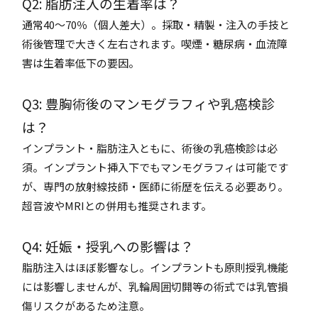
Q2: 脂肪注入の生着率は？
通常40〜70％（個人差大）。採取・精製・注入の手技と
術後管理で大きく左右されます。喫煙・糖尿病・血流障
害は生着率低下の要因。
Q3: 豊胸術後のマンモグラフィや乳癌検診
は？
インプラント・脂肪注入ともに、術後の乳癌検診は必
須。インプラント挿入下でもマンモグラフィは可能です
が、専門の放射線技師・医師に術歴を伝える必要あり。
超音波やMRIとの併用も推奨されます。
Q4: 妊娠・授乳への影響は？
脂肪注入はほぼ影響なし。インプラントも原則授乳機能
には影響しませんが、乳輪周囲切開等の術式では乳管損
傷リスクがあるため注意。