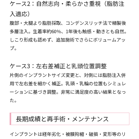
ケース2：自然志向・柔らかさ重視（脂肪注
入適応）
腹部・大腿より脂肪採取、コンデンスリッチ法で精製後
多層注入。生着率約60％、1年後も触感・動きとも自然。
しこり形成も認めず、追加施術でさらにボリュームアッ
プ。
ケース3：左右差補正と乳頭位置調整
片側のインプラントサイズ変更と、対側には脂肪注入併
用で左右差を細かく補正。乳頭・乳輪の位置もシミュレ
ーションに基づき調整。非常に満足度の高い結果となっ
た。
長期成績と再手術・メンテナンス
インプラントは経年劣化・被膜拘縮・破損・変形等のリ