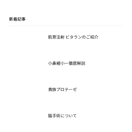
～術式ごとの違いと術
説：術式別の痛み・術
後の過ごし方～
後ケア・日常生活まで
新着記事
肌育注射 ビタランのご紹介
小鼻縮小ー徹底解説
貴族プロテーゼ
猫手術について