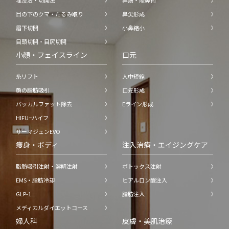
埋没法・切開法
鼻筋・隆鼻術
目の下のクマ・たるみ取り
鼻尖形成
眉下切開
小鼻縮小
目頭切開・目尻切開
小顔・フェイスライン
口元
糸リフト
人中短縮
顔の脂肪吸引
口元形成
バッカルファット除去
Eライン形成
HIFU−ハイフ
サーマジェンEVO
痩身・ボディ
注入治療・エイジングケア
脂肪吸引注射・溶解注射
ボトックス注射
EMS・脂肪冷却
ヒアルロン酸注入
GLP-1
脂肪注入
メディカルダイエットコース
婦人科
皮膚・美肌治療