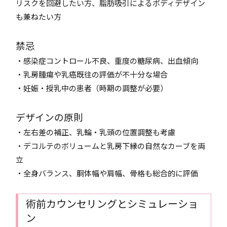
リスクを回避したい方、脂肪吸引によるボディデザイン
も兼ねたい方
禁忌
・感染症コントロール不良、重度の糖尿病、出血傾向
・乳房腫瘍や乳癌既往の評価が不十分な場合
・妊娠・授乳中の患者（時期の調整が必要）
デザインの原則
・左右差の補正、乳輪・乳頭の位置調整も考慮
・デコルテのボリュームと乳房下縁の自然なカーブを両
立
・全身バランス、胴体幅や肩幅、骨格も総合的に評価
術前カウンセリングとシミュレーショ
ン