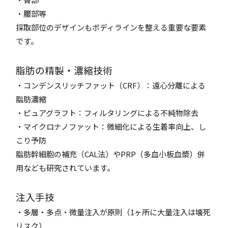
・腰部等
採取部位のデザインもボディラインを整える重要な要素
です。
脂肪の精製・濃縮技術
・コンデンスリッチファット（CRF）：遠心分離による
脂肪濃縮
・ピュアグラフト：フィルタリングによる不純物除去
・マイクロナノファット：微細化による生着率向上、し
こり予防
脂肪幹細胞の補充（CAL法）やPRP（多血小板血漿）併
用なども研究されています。
注入手技
・多層・多点・微量注入が原則（1ヶ所に大量注入は壊死
リスク）