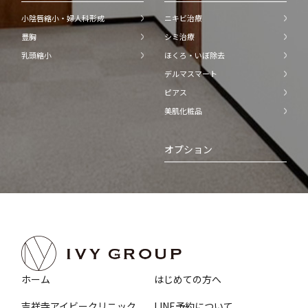
小陰唇縮小・婦人科形成
ニキビ治療
豊胸
シミ治療
乳頭縮小
ほくろ・いぼ除去
デルマスマート
ピアス
美肌化粧品
オプション
ホーム
はじめての方へ
吉祥寺アイビークリニック
LINE予約について