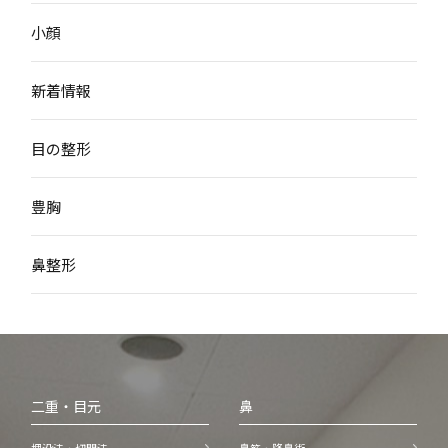
小顔
新着情報
目の整形
豊胸
鼻整形
二重・目元
鼻