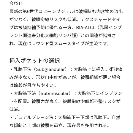
合わせ
最新の第6世代コヒーシブジェルは破損時も内容物の流出
が少なく、被膜拘縮リスクも低減。テクスチャードタイ
プは被膜拘縮予防に優れる一方、BIA-ALCL（乳房インプ
ラント関連未分化大細胞リンパ腫）との関連が指摘さ
れ、現在はラウンド型スムースタイプが主流です。
挿入ポケットの選択
・乳腺下法（Subglandular）：大胸筋上に挿入。術後痛
みが少なく、形状自由度が高いが、被覆組織が薄い場合
は輪郭が目立ちやすい。
・大胸筋下法（Submuscular）：大胸筋下にインプラン
トを配置。被覆力が高く、被膜拘縮や輪郭不整リスクが
低減。
・デュアルプレーン法：大胸筋下＋下部は乳腺下。自然
な傾斜と上部の被覆を両立、現在最も多用される。