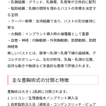
・乳腺組織：グランド、乳腺葉、乳管等が立体的に配列
・脂肪組織：乳腺の間隙を埋めるバストの体積を決定す
る主因
・クーパー靭帯：支持組織であり、バストの形状維持に
寄与
・大胸筋：インプラント挿入時の被覆層として重要
・血管・神経：内胸動脈・外側胸動脈、肋間動脈、肋間
神経等
美しいバストとは、鎖骨〜乳頭〜乳房下縁の曲線美、デ
コルテのボリューム、左右対称性、乳輪・乳頭の位置、
自然な動きや触感など多面的な要素で評価されます。
主な豊胸術式の分類と特徴
豊胸術は大きく2系統に分類されます。
1. シリコン／生理食塩水インプラント挿入法
2. 自家脂肪注入法（通常法・コンデンスリッチ・ピュア