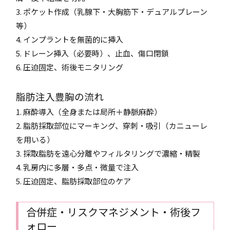
3. ポケット作成（乳腺下・大胸筋下・デュアルプレーン
等）
4. インプラントを無菌的に挿入
5. ドレーン挿入（必要時）、止血、傷口閉鎖
6. 圧迫固定、術後モニタリング
脂肪注入豊胸の流れ
1. 麻酔導入（全身または局所＋静脈麻酔）
2. 脂肪採取部位にマーキング、穿刺・吸引（カニューレ
を用いる）
3. 採取脂肪を遠心分離やフィルタリングで濃縮・精製
4. 乳房内に多層・多点・微量で注入
5. 圧迫固定、脂肪採取部位のケア
合併症・リスクマネジメント・術後フ
ォロー