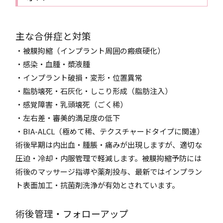
主な合併症と対策
・被膜拘縮（インプラント周囲の瘢痕硬化）
・感染・血腫・漿液腫
・インプラント破損・変形・位置異常
・脂肪壊死・石灰化・しこり形成（脂肪注入）
・感覚障害・乳頭壊死（ごく稀）
・左右差・審美的満足度の低下
・BIA-ALCL（極めて稀、テクスチャードタイプに関連）
術後早期は内出血・腫脹・痛みが出現しますが、適切な
圧迫・冷却・内服管理で軽減します。被膜拘縮予防には
術後のマッサージ指導や薬剤投与、最新ではインプラン
ト表面加工・抗菌剤洗浄が有効とされています。
術後管理・フォローアップ