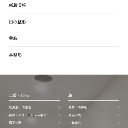
新着情報
目の整形
豊胸
鼻整形
二重・目元
鼻
埋没法・切開法
鼻筋・隆鼻術
目の下のクマ・たるみ取り
鼻尖形成
眉下切開
小鼻縮小