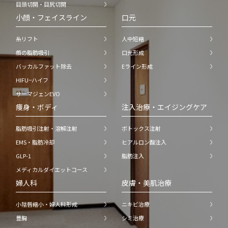
目頭切開・目尻切開
小顔・フェイスライン
口元
糸リフト
人中短縮
顔の脂肪吸引
口元形成
バッカルファット除去
Eライン形成
HIFU−ハイフ
サーマジェンEVO
痩身・ボディ
注入治療・エイジングケア
脂肪吸引注射・溶解注射
ボトックス注射
EMS・脂肪冷却
ヒアルロン酸注入
GLP-1
脂肪注入
メディカルダイエットコース
婦人科
皮膚・美肌治療
小陰唇縮小・婦人科形成
ニキビ治療
豊胸
シミ治療