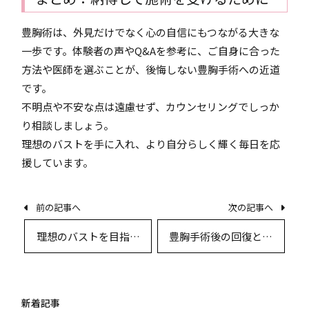
豊胸術は、外見だけでなく心の自信にもつながる大きな
一歩です。体験者の声やQ&Aを参考に、ご自身に合った
方法や医師を選ぶことが、後悔しない豊胸手術への近道
です。
不明点や不安な点は遠慮せず、カウンセリングでしっか
り相談しましょう。
理想のバストを手に入れ、より自分らしく輝く毎日を応
援しています。
前の記事へ
次の記事へ
理想のバストを目指し
豊胸手術後の回復と生
て：豊胸術の実際と患
活指導 〜専門医が語る
者体験談、よくある疑
最前線の術後ケア〜
問への徹底解説
新着記事