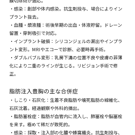
膜切除術が適応。
・感染：創部や体内感染。抗生剤投与、場合によりイン
プラント抜去。
・血腫・漿液腫：術後早期の出血・体液貯留。ドレーン
留置・穿刺吸引で対応。
・インプラント破損：シリコンジェルの漏出やインプラ
ント変形。MRIやエコーで診断、必要時再手術。
・ダブルバブル変形：乳房下溝の位置不良や皮膚の菲薄
化により二重のラインが生じる。リビジョン手術で修
正。
脂肪注入豊胸の主な合併症
・しこり・石灰化：生着不良脂肪や壊死脂肪の線維化、
石灰沈着。経過観察や外科的摘出。
・脂肪塞栓症：脂肪が血管内に流入し、肺塞栓や脳塞栓
を来す。極めて稀だが致死的。
・感染：採取・注入部の化膿や蜂窩織炎。抗生剤投与、