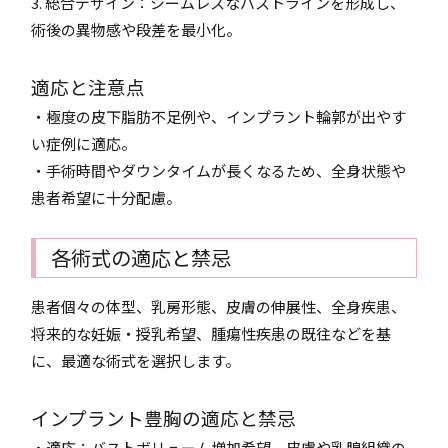
3. 総合デザイン：シームレスなバストラインを形成し、
術後の異物感や段差を最小化。
適応と注意点
・極度の皮下脂肪不足例や、インプラント輪郭が出やす
い症例に適応。
・手術時間やダウンタイムが長くなるため、全身状態や
患者希望に十分配慮。
各術式の適応と禁忌
患者個々の体型、乳房形態、皮膚の伸展性、全身疾患、
将来的な妊娠・授乳希望、腫瘍性疾患の既往などを基
に、最適な術式を選択します。
インプラント豊胸の適応と禁忌
・適応：バストボリューム増加希望、皮膚や乳腺組織の