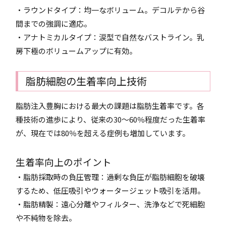
・ラウンドタイプ：均一なボリューム。デコルテから谷
間までの強調に適応。
・アナトミカルタイプ：涙型で自然なバストライン。乳
房下極のボリュームアップに有効。
脂肪細胞の生着率向上技術
脂肪注入豊胸における最大の課題は脂肪生着率です。各
種技術の進歩により、従来の30～60％程度だった生着率
が、現在では80％を超える症例も増加しています。
生着率向上のポイント
・脂肪採取時の負圧管理：過剰な負圧が脂肪細胞を破壊
するため、低圧吸引やウォータージェット吸引を活用。
・脂肪精製：遠心分離やフィルター、洗浄などで死細胞
や不純物を除去。