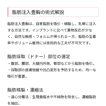
脂肪注入豊胸の術式解説
脂肪注入豊胸は、自家脂肪を吸引・精製し、乳房に注入
する方法です。インプラントに比べて異物反応が少な
く、自然な触感・フォルムが得られる一方、脂肪の生着
率やボリューム維持には技術的な工夫が不可欠です。
脂肪採取（ドナー）部位の選定
・腹部、腰部、大腿内外側、臀部などから脂肪を吸引。
・採取部の皮膚弛緩や凹凸変形を予防するため、均一な
吸引が重要。
脂肪精製・濃縮法
・遠心分離法：生理食塩水や不純物を除去し、濃縮脂肪
を抽出。