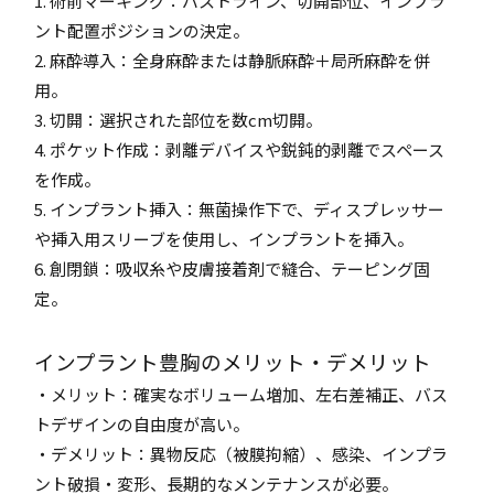
1. 術前マーキング：バストライン、切開部位、インプラ
ント配置ポジションの決定。
2. 麻酔導入：全身麻酔または静脈麻酔＋局所麻酔を併
用。
3. 切開：選択された部位を数cm切開。
4. ポケット作成：剥離デバイスや鋭鈍的剥離でスペース
を作成。
5. インプラント挿入：無菌操作下で、ディスプレッサー
や挿入用スリーブを使用し、インプラントを挿入。
6. 創閉鎖：吸収糸や皮膚接着剤で縫合、テーピング固
定。
インプラント豊胸のメリット・デメリット
・メリット：確実なボリューム増加、左右差補正、バス
トデザインの自由度が高い。
・デメリット：異物反応（被膜拘縮）、感染、インプラ
ント破損・変形、長期的なメンテナンスが必要。