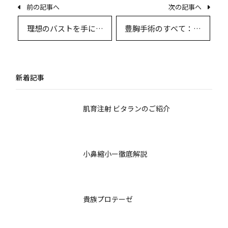
前の記事へ
次の記事へ
理想のバストを手に入
豊胸手術のすべて：患
れるための豊胸術と術
者体験談と専門医Q&A
後生活指導のすべて
で徹底解説
新着記事
肌育注射 ビタランのご紹介
小鼻縮小ー徹底解説
貴族プロテーゼ