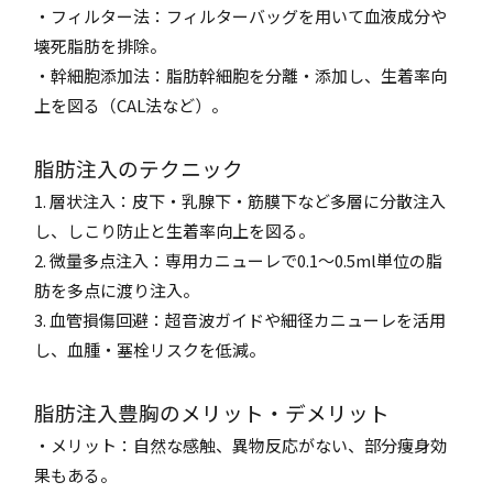
・フィルター法：フィルターバッグを用いて血液成分や
壊死脂肪を排除。
・幹細胞添加法：脂肪幹細胞を分離・添加し、生着率向
上を図る（CAL法など）。
脂肪注入のテクニック
1. 層状注入：皮下・乳腺下・筋膜下など多層に分散注入
し、しこり防止と生着率向上を図る。
2. 微量多点注入：専用カニューレで0.1～0.5ml単位の脂
肪を多点に渡り注入。
3. 血管損傷回避：超音波ガイドや細径カニューレを活用
し、血腫・塞栓リスクを低減。
脂肪注入豊胸のメリット・デメリット
・メリット：自然な感触、異物反応がない、部分痩身効
果もある。