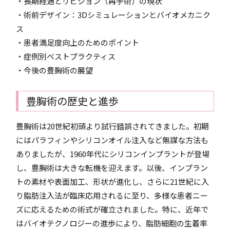
・長期経過とリビジョン（再手術）の現状
・術前デザイン：3Dシミュレーションとバイオメカニク
ス
・患者満足度向上のためのポイント
・症例別ベストプラクティス
・今後の豊胸術の展望
豊胸術の歴史と進歩
豊胸術は20世紀初頭より試行錯誤されてきました。初期
にはパラフィンやシリコンオイル注入など無謀な方法も
ありましたが、1960年代にシリコンインプラントが登場
し、豊胸術は大きな転機を迎えます。以後、インプラン
トの素材や表面加工、形状が進化し、さらに21世紀に入
り脂肪注入法が臨床応用されるに至り、多様な患者ニー
ズに応えるための術式が確立されました。特に、近年で
はバイオテクノロジーの進歩により、脂肪細胞の生着率