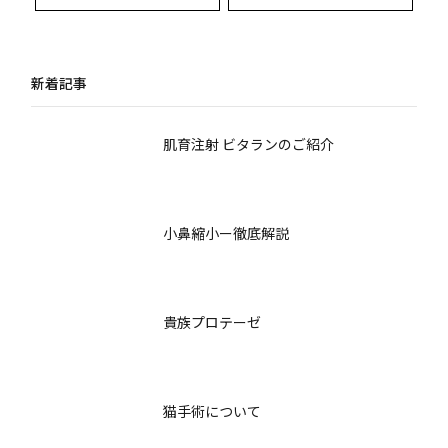
ウンタイムと回復期間
リアルな体験談と専門
のすべて
医が答えるQ&A徹底解
説
新着記事
肌育注射 ビタランのご紹介
小鼻縮小ー徹底解説
貴族プロテーゼ
猫手術について