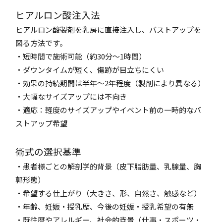
ヒアルロン酸注入法
ヒアルロン酸製剤を乳房に直接注入し、バストアップを
図る方法です。
・短時間で施術可能（約30分～1時間）
・ダウンタイムが短く、傷跡が目立ちにくい
・効果の持続期間は半年～2年程度（製剤により異なる）
・大幅なサイズアップには不向き
・適応：軽度のサイズアップやイベント前の一時的なバ
ストアップ希望
術式の選択基準
・患者様ごとの解剖学的背景（皮下脂肪量、乳腺量、胸
郭形態）
・希望する仕上がり（大きさ、形、自然さ、触感など）
・年齢、妊娠・授乳歴、今後の妊娠・授乳希望の有無
・既往歴やアレルギー、社会的背景（仕事・スポーツ・