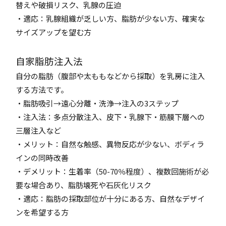
替えや破損リスク、乳腺の圧迫
・適応：乳腺組織が乏しい方、脂肪が少ない方、確実な
サイズアップを望む方
自家脂肪注入法
自分の脂肪（腹部や太ももなどから採取）を乳房に注入
する方法です。
・脂肪吸引→遠心分離・洗浄→注入の3ステップ
・注入法：多点分散注入、皮下・乳腺下・筋膜下層への
三層注入など
・メリット：自然な触感、異物反応が少ない、ボディラ
インの同時改善
・デメリット：生着率（50-70％程度）、複数回施術が必
要な場合あり、脂肪壊死や石灰化リスク
・適応：脂肪の採取部位が十分にある方、自然なデザイ
ンを希望する方