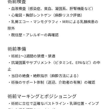
術前検査
・血液検査（感染症、貧血、凝固系、肝腎機能など）
・心電図・胸部レントゲン（麻酔リスク評価）
・乳房エコー・マンモグラフィ・MRIによる乳腺疾患の
除外
・既往歴・アレルギーの再確認
術前準備
・術前1～2週間の禁煙・禁酒
・抗凝固薬やサプリメント（ビタミンE、EPAなど）の中
止
・当日の絶食・絶飲指示（麻酔方法による）
・術後のサポート体制（送迎、介助者の有無）の確認
術前マーキングとポジショニング
・術前に立位で正確なバストライン・乳頭位置・インプ