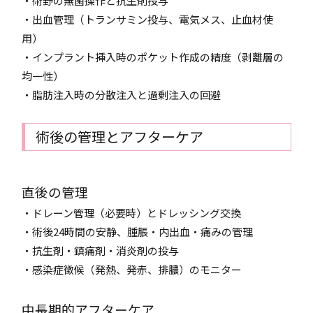
・術野の無菌操作と抗生剤投与
・出血管理（トランサミン投与、電気メス、止血材使
用）
・インプラント挿入時のポケット作成の精度（剥離層の
均一性）
・脂肪注入時の分散注入と過剰注入の回避
術後の管理とアフターケア
直後の管理
・ドレーン管理（必要時）とドレッシング交換
・術後24時間の安静、腫脹・内出血・痛みの管理
・抗生剤・鎮痛剤・消炎剤の投与
・感染症徴候（発熱、発赤、排膿）のモニター
中長期的アフターケア