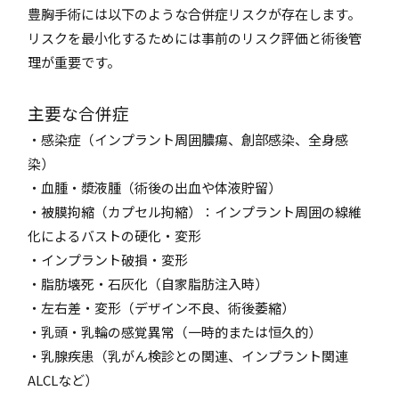
豊胸手術には以下のような合併症リスクが存在します。
リスクを最小化するためには事前のリスク評価と術後管
理が重要です。
主要な合併症
・感染症（インプラント周囲膿瘍、創部感染、全身感
染）
・血腫・漿液腫（術後の出血や体液貯留）
・被膜拘縮（カプセル拘縮）：インプラント周囲の線維
化によるバストの硬化・変形
・インプラント破損・変形
・脂肪壊死・石灰化（自家脂肪注入時）
・左右差・変形（デザイン不良、術後萎縮）
・乳頭・乳輪の感覚異常（一時的または恒久的）
・乳腺疾患（乳がん検診との関連、インプラント関連
ALCLなど）