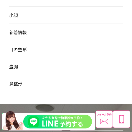
小顔
新着情報
目の整形
豊胸
鼻整形
二重・目元
鼻