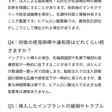
すが、注入による脂肪壊死・石灰化が乳癌検診時の画像
診断を煩雑にすることがあります。術前後のマンモグラ
フィや超音波画像を保存し、乳腺外科医と情報共有する
ことが重要です。ヒアルロン酸豊胸では、異物反応部位
がしこりとして検出される場合があります。
Q4：術後の感覚麻痺や違和感はどれくらい続
きますか？
インプラント挿入の場合、乳輪周囲部や乳房下縁部の皮
膚感覚が一時的に低下することがありますが、ほとんど
が数週間〜数ヶ月で回復します。脂肪注入では注入部周
囲の軽微な圧痛や感覚低下が一時的に見られますが、重
篤な神経障害は稀です。ヒアルロン酸注入では大きな感
覚異常は通常ありません。
Q5：挿入したインプラントの破損やトラブル