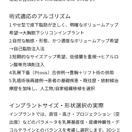
術式適応のアルゴリズム
1.やせ型で皮下脂肪が乏しく、明確なボリュームアップ
希望→大胸筋下シリコンインプラント
2.自然な触感・形態、かつ適度なボリュームアップ希望
→自己脂肪注入法
3.短期的なサイズアップ希望、低侵襲を重視→ヒアルロ
ン酸等充填剤注入
4.乳房下垂（Ptosis）合併例→豊胸＋リフト術の併用
5.乳癌術後再建例→患者の基礎疾患・既往歴・放射線治
療歴を加味し、人工物/自家組織移植を選択
インプラントサイズ・形状選択の実際
インプラントでは、直径・高さ・プロジェクション（突
出度）などのパラメータを乳房基底径・皮膚伸展性・デ
コルテラインとのバランスを考慮し選択します。3Dシミ