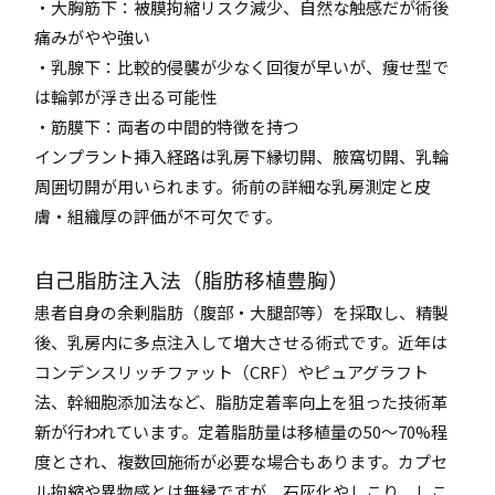
・大胸筋下：被膜拘縮リスク減少、自然な触感だが術後
痛みがやや強い
・乳腺下：比較的侵襲が少なく回復が早いが、痩せ型で
は輪郭が浮き出る可能性
・筋膜下：両者の中間的特徴を持つ
インプラント挿入経路は乳房下縁切開、腋窩切開、乳輪
周囲切開が用いられます。術前の詳細な乳房測定と皮
膚・組織厚の評価が不可欠です。
自己脂肪注入法（脂肪移植豊胸）
患者自身の余剰脂肪（腹部・大腿部等）を採取し、精製
後、乳房内に多点注入して増大させる術式です。近年は
コンデンスリッチファット（CRF）やピュアグラフト
法、幹細胞添加法など、脂肪定着率向上を狙った技術革
新が行われています。定着脂肪量は移植量の50〜70%程
度とされ、複数回施術が必要な場合もあります。カプセ
ル拘縮や異物感とは無縁ですが、石灰化やしこり、しこ