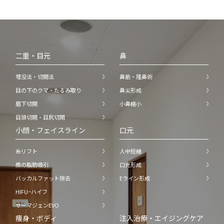
二重・目元
鼻
埋没法・切開法
鼻筋・隆鼻術
目の下のクマ・たるみ取り
鼻尖形成
眉下切開
小鼻縮小
目頭切開・目尻切開
小顔・フェイスライン
口元
糸リフト
人中短縮
顔の脂肪吸引
口元形成
バッカルファット除去
Eライン形成
HIFU−ハイフ
サーマジェンEVO
痩身・ボディ
注入治療・エイジングケア