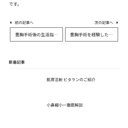
です。
前の記事へ
次の記事へ
豊胸手術後の生活指導
豊胸手術を経験した患
と最適なケア：専門的
者のリアルな声と専門
視点から徹底解説
医によるQ&A徹底解説
新着記事
肌育注射 ビタランのご紹介
小鼻縮小ー徹底解説