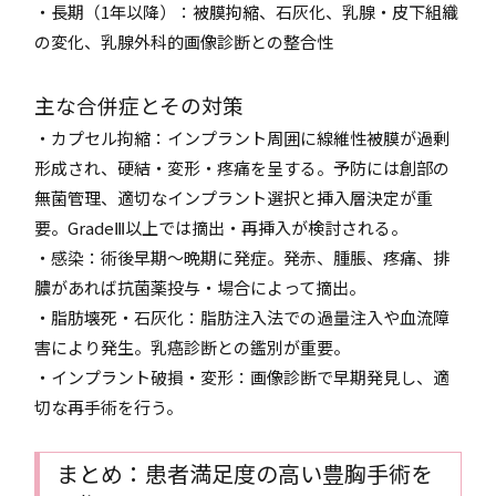
・長期（1年以降）：被膜拘縮、石灰化、乳腺・皮下組織
の変化、乳腺外科的画像診断との整合性
主な合併症とその対策
・カプセル拘縮：インプラント周囲に線維性被膜が過剰
形成され、硬結・変形・疼痛を呈する。予防には創部の
無菌管理、適切なインプラント選択と挿入層決定が重
要。GradeⅢ以上では摘出・再挿入が検討される。
・感染：術後早期〜晩期に発症。発赤、腫脹、疼痛、排
膿があれば抗菌薬投与・場合によって摘出。
・脂肪壊死・石灰化：脂肪注入法での過量注入や血流障
害により発生。乳癌診断との鑑別が重要。
・インプラント破損・変形：画像診断で早期発見し、適
切な再手術を行う。
まとめ：患者満足度の高い豊胸手術を