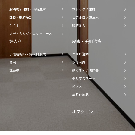
脂肪吸引注射・溶解注射
ボトックス注射
EMS・脂肪冷却
ヒアルロン酸注入
GLP-1
脂肪注入
メディカルダイエットコース
婦人科
皮膚・美肌治療
小陰唇縮小・婦人科形成
ニキビ治療
豊胸
シミ治療
乳頭縮小
ほくろ・いぼ除去
デルマスマート
ピアス
美肌化粧品
オプション