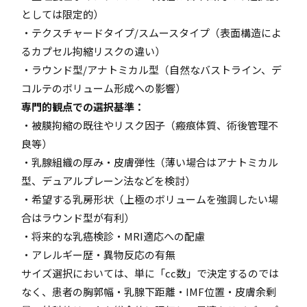
としては限定的）
・テクスチャードタイプ/スムースタイプ（表面構造によ
るカプセル拘縮リスクの違い）
・ラウンド型/アナトミカル型（自然なバストライン、デ
コルテのボリューム形成への影響）
専門的観点での選択基準：
・被膜拘縮の既往やリスク因子（瘢痕体質、術後管理不
良等）
・乳腺組織の厚み・皮膚弾性（薄い場合はアナトミカル
型、デュアルプレーン法などを検討）
・希望する乳房形状（上極のボリュームを強調したい場
合はラウンド型が有利）
・将来的な乳癌検診・MRI適応への配慮
・アレルギー歴・異物反応の有無
サイズ選択においては、単に「cc数」で決定するのでは
なく、患者の胸郭幅・乳腺下距離・IMF位置・皮膚余剰