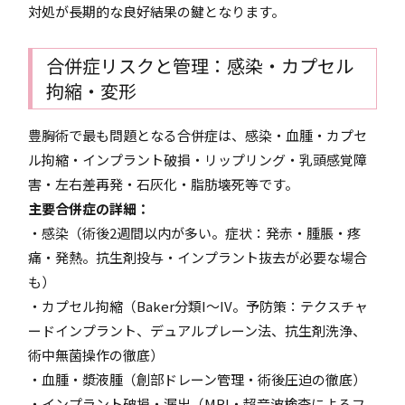
対処が長期的な良好結果の鍵となります。
合併症リスクと管理：感染・カプセル
拘縮・変形
豊胸術で最も問題となる合併症は、感染・血腫・カプセ
ル拘縮・インプラント破損・リップリング・乳頭感覚障
害・左右差再発・石灰化・脂肪壊死等です。
主要合併症の詳細：
・感染（術後2週間以内が多い。症状：発赤・腫脹・疼
痛・発熱。抗生剤投与・インプラント抜去が必要な場合
も）
・カプセル拘縮（Baker分類I～IV。予防策：テクスチャ
ードインプラント、デュアルプレーン法、抗生剤洗浄、
術中無菌操作の徹底）
・血腫・漿液腫（創部ドレーン管理・術後圧迫の徹底）
・インプラント破損・漏出（MRI・超音波検査によるフ