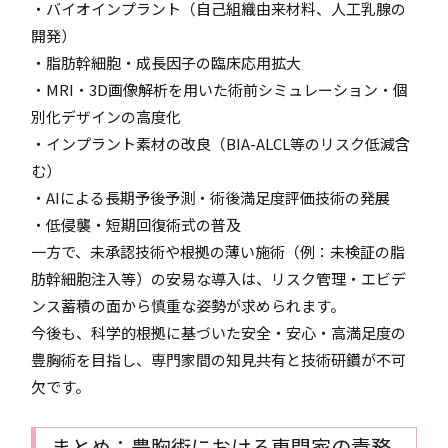
・バイオインプラント（自己組織由来材料、人工乳腺の
開発）
・脂肪幹細胞・成長因子の臨床応用拡大
・MRI・3D画像解析を用いた術前シミュレーション・個
別化デザインの高度化
・インプラント素材の改良（BIA-ALCL等のリスク低減含
む）
・AIによる長期予後予測・術後満足度評価技術の発展
・低侵襲・短期回復術式の普及
一方で、未承認技術や根拠の薄い施術（例：未検証の脂
肪幹細胞注入等）の安易な導入は、リスク管理・エビデ
ンス蓄積の面から慎重な姿勢が求められます。
今後も、科学的根拠に基づいた安全・安心・高満足度の
豊胸術を目指し、専門家間の知見共有と技術研鑽が不可
欠です。
まとめ：豊胸術における専門家の責務