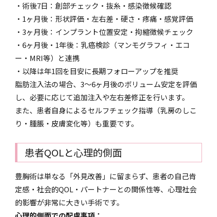
・術後7日：創部チェック・抜糸・感染徴候確認
・1ヶ月後：形状評価・左右差・硬さ・疼痛・感覚評価
・3ヶ月後：インプラント位置安定・拘縮徴候チェック
・6ヶ月後・1年後：乳癌検診（マンモグラフィ・エコ
ー・MRI等）と連携
・以降は年1回を目安に長期フォローアップを推奨
脂肪注入法の場合、3〜6ヶ月後のボリューム安定を評価
し、必要に応じて追加注入や左右差修正を行います。
また、患者自身によるセルフチェック指導（乳房のしこ
り・腫脹・皮膚変化等）も重要です。
患者QOLと心理的側面
豊胸術は単なる「外見改善」に留まらず、患者の自己肯
定感・社会的QOL・パートナーとの関係性等、心理社会
的影響が非常に大きい手術です。
心理的側面での配慮事項：