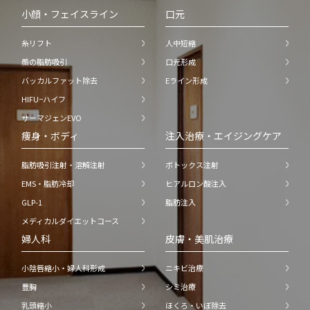
小顔・フェイスライン
口元
糸リフト
人中短縮
顔の脂肪吸引
口元形成
バッカルファット除去
Eライン形成
HIFU−ハイフ
サーマジェンEVO
痩身・ボディ
注入治療・エイジングケア
脂肪吸引注射・溶解注射
ボトックス注射
EMS・脂肪冷却
ヒアルロン酸注入
GLP-1
脂肪注入
メディカルダイエットコース
婦人科
皮膚・美肌治療
小陰唇縮小・婦人科形成
ニキビ治療
豊胸
シミ治療
乳頭縮小
ほくろ・いぼ除去