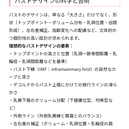
バストデザインの科学と芸術
バストのデザインは、単なる「大きさ」だけでなく、形
状（トップポイント・ボリューム分布・乳頭位置・谷間
形成）、左右差補正、加齢変化への配慮など、立体的か
つ個別性の高い設計が求められます。
理想的なバストデザインの要素：
・トップポイントの高さと位置（乳頭〜鎖骨間距離・乳
輪径・乳頭間距離などを基準）
・バスト下縁（IMF：inframammary fold）の自然なカ
ーブと深さ
・デコルテからバスト上極にかけての移行ラインの滑ら
かさ
・乳房下極のボリューム分配（下極優位型、均等型な
ど）
・外側ライン（外側乳房縁と腋窩とのバランス）
・左右差の補正（ボリューム・乳頭位置・乳輪径の調