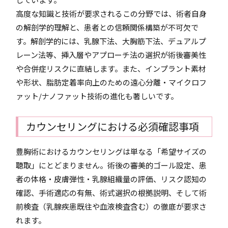
高度な知識と技術が要求されるこの分野では、術者自身
の解剖学的理解と、患者との信頼関係構築が不可欠で
す。解剖学的には、乳腺下法、大胸筋下法、デュアルプ
レーン法等、挿入層やアプローチ法の選択が術後審美性
や合併症リスクに直結します。また、インプラント素材
や形状、脂肪定着率向上のための遠心分離・マイクロフ
ァット/ナノファット技術の進化も著しいです。
カウンセリングにおける必須確認事項
豊胸術におけるカウンセリングは単なる「希望サイズの
聴取」にとどまりません。術後の審美的ゴール設定、患
者の体格・皮膚弾性・乳腺組織量の評価、リスク認知の
確認、手術適応の有無、術式選択の根拠説明、そして術
前検査（乳腺疾患既往や血液検査含む）の徹底が要求さ
れます。