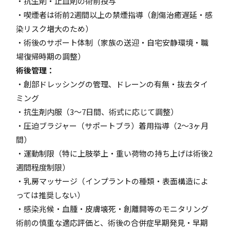
・抗生剤・止血剤の術前投与
・喫煙者は術前2週間以上の禁煙指導（創傷治癒遅延・感
染リスク増大のため）
・術後のサポート体制（家族の送迎・自宅安静環境・職
場復帰時期の調整）
術後管理：
・創部ドレッシングの管理、ドレーンの有無・抜去タイ
ミング
・抗生剤内服（3〜7日間、術式に応じて調整）
・圧迫ブラジャー（サポートブラ）着用指導（2〜3ヶ月
間）
・運動制限（特に上肢挙上・重い荷物の持ち上げは術後2
週間程度制限）
・乳房マッサージ（インプラントの種類・表面構造によ
っては推奨しない）
・感染兆候・血腫・皮膚壊死・創離開等のモニタリング
術前の慎重な適応評価と、術後の合併症早期発見・早期