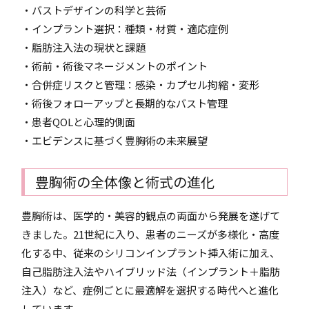
・バストデザインの科学と芸術
・インプラント選択：種類・材質・適応症例
・脂肪注入法の現状と課題
・術前・術後マネージメントのポイント
・合併症リスクと管理：感染・カプセル拘縮・変形
・術後フォローアップと長期的なバスト管理
・患者QOLと心理的側面
・エビデンスに基づく豊胸術の未来展望
豊胸術の全体像と術式の進化
豊胸術は、医学的・美容的観点の両面から発展を遂げて
きました。21世紀に入り、患者のニーズが多様化・高度
化する中、従来のシリコンインプラント挿入術に加え、
自己脂肪注入法やハイブリッド法（インプラント＋脂肪
注入）など、症例ごとに最適解を選択する時代へと進化
しています。