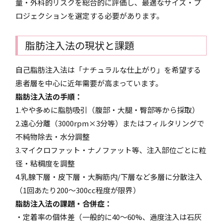
量・外科的リスクを総合的に評価し、最適なサイズ・プ
ロジェクションを選定する必要があります。
脂肪注入法の現状と課題
自己脂肪注入法は「ナチュラルな仕上がり」を希望する
患者層を中心に近年需要が高まっています。
脂肪注入法の手順：
1.やや多めに脂肪吸引（腹部・大腿・臀部等から採取）
2.遠心分離（3000rpm×3分等）またはフィルタリングで
不純物除去・水分調整
3.マイクロファット・ナノファット等、注入部位ごとに粒
径・粘稠度を調整
4.乳腺下層・皮下層・大胸筋内/下層など多層に分散注入
（1回あたり200～300cc程度が限界）
脂肪注入法の課題・合併症：
・定着率の個体差（一般的に40～60%、過度注入は石灰