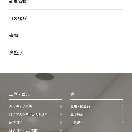
新着情報
目の整形
豊胸
鼻整形
二重・目元
鼻
埋没法・切開法
鼻筋・隆鼻術
目の下のクマ・たるみ取り
鼻尖形成
眉下切開
小鼻縮小
目頭切開・目尻切開