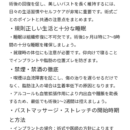
術後の回復を促し、美しいバストを長く維持するには、
日々の生活習慣やセルフケアが非常に重要です。術式ご
とのポイントと共通の注意点をまとめます。
・規則正しい生活と十分な睡眠
・睡眠は組織修復に不可欠です。術後1ヶ月は特に7〜8時
間の十分な睡眠を確保しましょう。
・就寝時の体位にも注意が必要です。仰向けで寝ること
でインプラントや脂肪の位置ズレを防ぎます。
・禁煙・禁酒の徹底
・喫煙は血流障害を起こし、傷の治りを遅らせるだけで
なく、脂肪注入の場合は生着率低下の原因となります。
・アルコールも血管拡張作用により内出血や腫脹を助長
するため、最低でも術後1〜2週間は控えましょう。
・バストマッサージ・ストレッチの開始時期
と方法
・インプラントの場合：術式や医師の方針によります