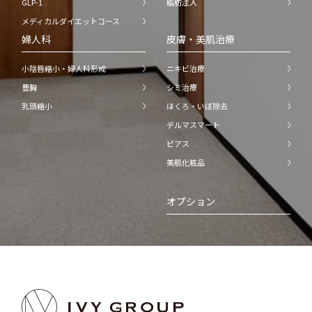
GLP-1
脂肪注入
メディカルダイエットコース
婦人科
皮膚・美肌治療
小陰唇縮小・婦人科形成
ニキビ治療
豊胸
シミ治療
乳頭縮小
ほくろ・いぼ除去
デルマスマート
ピアス
美肌化粧品
オプション