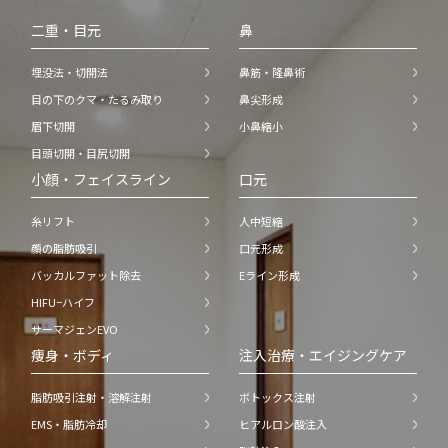
二重・目元
鼻
埋没法・切開法
鼻筋・隆鼻術
目の下のクマ・たるみ取り
鼻尖形成
眉下切開
小鼻縮小
目頭切開・目尻切開
小顔・フェイスライン
口元
糸リフト
人中短縮
顔の脂肪吸引
口元形成
バッカルファット除去
Eライン形成
HIFU−ハイフ
サーマジェンEVO
痩身・ボディ
注入治療・エイジングケア
脂肪吸引注射・溶解注射
ボトックス注射
EMS・脂肪冷却
ヒアルロン酸注入