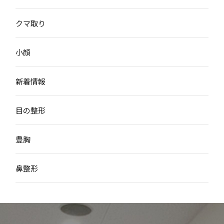
クマ取り
小顔
新着情報
目の整形
豊胸
鼻整形