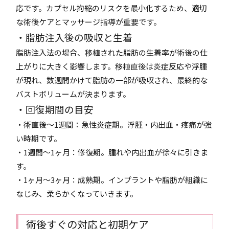
応です。カプセル拘縮のリスクを最小化するため、適切
な術後ケアとマッサージ指導が重要です。
・脂肪注入後の吸収と生着
脂肪注入法の場合、移植された脂肪の生着率が術後の仕
上がりに大きく影響します。移植直後は炎症反応や浮腫
が現れ、数週間かけて脂肪の一部が吸収され、最終的な
バストボリュームが決まります。
・回復期間の目安
・術直後〜1週間：急性炎症期。浮腫・内出血・疼痛が強
い時期です。
・1週間〜1ヶ月：修復期。腫れや内出血が徐々に引きま
す。
・1ヶ月〜3ヶ月：成熟期。インプラントや脂肪が組織に
なじみ、柔らかくなっていきます。
術後すぐの対応と初期ケア