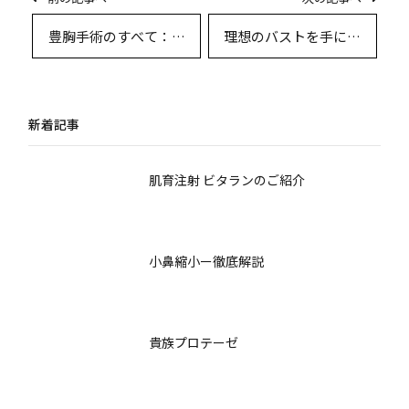
豊胸手術のすべて：理
理想のバストを手に入
想のバストを叶えるた
れるための豊胸手術体
めの最新知識と実践ガ
験談とQ&A徹底解説
イド
新着記事
肌育注射 ビタランのご紹介
小鼻縮小ー徹底解説
貴族プロテーゼ