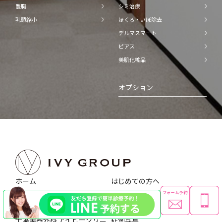
豊胸
シミ治療
乳頭縮小
ほくろ・いぼ除去
デルマスマート
ピアス
美肌化粧品
オプション
ホーム
はじめての方へ
吉祥寺アイビークリニック
LINE予約について
千葉美容外科 アイビークリニ
症例写真