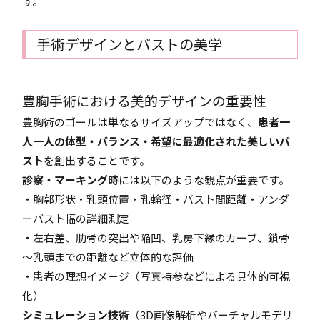
す。
手術デザインとバストの美学
豊胸手術における美的デザインの重要性
豊胸術のゴールは単なるサイズアップではなく、
患者一
人一人の体型・バランス・希望に最適化された美しいバ
スト
を創出することです。
診察・マーキング時
には以下のような観点が重要です。
・胸郭形状・乳頭位置・乳輪径・バスト間距離・アンダ
ーバスト幅の詳細測定
・左右差、肋骨の突出や陥凹、乳房下縁のカーブ、鎖骨
～乳頭までの距離など立体的な評価
・患者の理想イメージ（写真持参などによる具体的可視
化）
シミュレーション技術
（3D画像解析やバーチャルモデリ