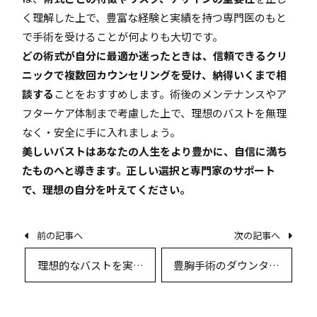
く理解した上で、豊富な経験と実績を持つ専門医のもと
で手術を受けることが何よりも大切です。
どの術式が自分に最適か迷ったときは、信頼できるクリ
ニックで複数回カウンセリングを受け、納得いくまで相
談する
ことをおすすめします。術後のメンテナンスやア
フターケア体制まで考慮した上で、理想のバストを無理
なく・安全に手に入れましょう。
美しいバストはあなたの人生をより豊かに、自信に満ち
たものへと導きます。正しい選択と専門家のサポート
で、理想の自分を叶えてください。
前の記事へ
次の記事へ
理想的なバストを実現
豊胸手術のダウンタイ
するための豊胸術―ダ
ムと回復期間を徹底解
ウンタイムと回復のリ
説：術式別の実際と患