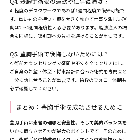
Q4. 豊胸手術後の運動や仕事復帰は？
A. 軽度のデスクワークであれば1週間程度で復帰可能で
す。重いものを持つ・腕を大きく動かす仕事や激しい運
動は2～4週間程度控える必要があります。脂肪注入の場
合も同様に、吸引部への負担を避けることが重要です。
Q5. 豊胸手術で後悔しないためには？
A. 術前カウンセリングで疑問や不安を全てクリアにし、
ご自身の希望・体型・将来設計に合った術式を専門医と
十分に話し合うことが重要です。術後のフォロー体制も
必ず確認してください。
まとめ：豊胸手術を成功させるために
豊胸手術は
患者の理想と安全性、そして美的バランス
を
いかに両立させるかが最大のポイントです。そのために
は、
術式ごとの特徴やリスク、デザインの重要性
を正し