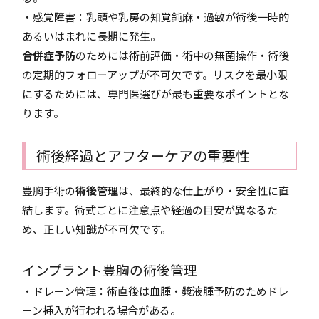
・感覚障害：乳頭や乳房の知覚鈍麻・過敏が術後一時的
あるいはまれに長期に発生。
合併症予防
のためには術前評価・術中の無菌操作・術後
の定期的フォローアップが不可欠です。リスクを最小限
にするためには、専門医選びが最も重要なポイントとな
ります。
術後経過とアフターケアの重要性
豊胸手術の
術後管理
は、最終的な仕上がり・安全性に直
結します。術式ごとに注意点や経過の目安が異なるた
め、正しい知識が不可欠です。
インプラント豊胸の術後管理
・ドレーン管理：術直後は血腫・漿液腫予防のためドレ
ーン挿入が行われる場合がある。