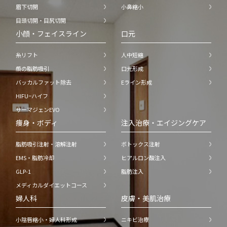
眉下切開
小鼻縮小
目頭切開・目尻切開
小顔・フェイスライン
口元
糸リフト
人中短縮
顔の脂肪吸引
口元形成
バッカルファット除去
Eライン形成
HIFU−ハイフ
サーマジェンEVO
痩身・ボディ
注入治療・エイジングケア
脂肪吸引注射・溶解注射
ボトックス注射
EMS・脂肪冷却
ヒアルロン酸注入
GLP-1
脂肪注入
メディカルダイエットコース
婦人科
皮膚・美肌治療
小陰唇縮小・婦人科形成
ニキビ治療