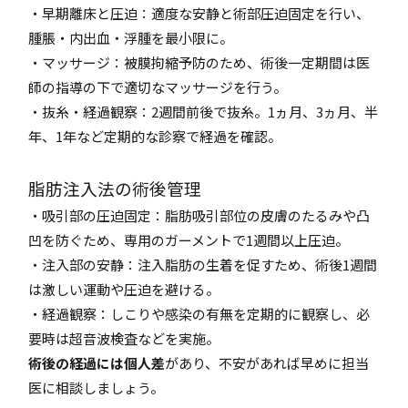
・早期離床と圧迫：適度な安静と術部圧迫固定を行い、
腫脹・内出血・浮腫を最小限に。
・マッサージ：被膜拘縮予防のため、術後一定期間は医
師の指導の下で適切なマッサージを行う。
・抜糸・経過観察：2週間前後で抜糸。1ヵ月、3ヵ月、半
年、1年など定期的な診察で経過を確認。
脂肪注入法の術後管理
・吸引部の圧迫固定：脂肪吸引部位の皮膚のたるみや凸
凹を防ぐため、専用のガーメントで1週間以上圧迫。
・注入部の安静：注入脂肪の生着を促すため、術後1週間
は激しい運動や圧迫を避ける。
・経過観察：しこりや感染の有無を定期的に観察し、必
要時は超音波検査などを実施。
術後の経過には個人差
があり、不安があれば早めに担当
医に相談しましょう。