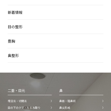
新着情報
目の整形
豊胸
鼻整形
二重・目元
鼻
埋没法・切開法
鼻筋・隆鼻術
目の下のクマ・たるみ取り
鼻尖形成