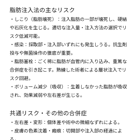
脂肪注入法の主なリスク
・しこり（脂肪壊死）：注入脂肪の一部が壊死し、硬結
や石灰化を生じる。適切な注入量・注入方法の選択でリ
スク低減可能。
・感染：採取部・注入部いずれにも発生しうる。抗生剤
投与や無菌操作の徹底が重要。
・脂肪塞栓：ごく稀に脂肪が血管内に入り込み、重篤な
合併症を引き起こす。熟練した術者による層状注入でリ
スク回避。
・ボリューム減少（吸収）：生着しなかった脂肪が吸収
され、効果減弱や左右差が生じる。
共通リスク・その他の合併症
・左右差・変形：個体差や術中の微細なずれによる。
・皮膚の色素沈着・瘢痕：切開部や注入部の経過によ
る。