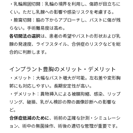
・乳輪周囲切開：乳輪の境界を利用し、傷跡が目立ちに
くい。ただし乳腺への影響や感染リスクを考慮する。
・腋窩切開：脇の下からアプローチし、バストに傷が残
らない。手術難易度は高め。
各切開法の選択
は、患者の希望やバストの形状および乳
腺の発達度、ライフスタイル、合併症のリスクなどを総
合的に判断します。
インプラント豊胸のメリット・デメリット
・メリット：大幅なバスト増大が可能。左右差や変形胸
郭にも対応しやすい。長期安定性が高い。
・デメリット：異物挿入による被膜拘縮、感染、リップ
リング、破損、乳がん検診の際の画像診断への影響な
ど。
合併症低減のために
、術前の正確な計測・シミュレーシ
ョン、術中の無菌操作、術後の適切な管理が重要です。