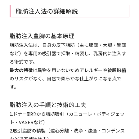
脂肪注入法の詳細解説
脂肪注入豊胸の基本原理
脂肪注入法は、自身の皮下脂肪（主に腹部・大腿・臀部
など）を専用の吸引器で採取・精製し、乳房内に注入す
る術式です。
最大の特徴
は異物を用いないためアレルギーや被膜拘縮
のリスクがなく、自然で柔らかな仕上がりになる点で
す。
脂肪注入の手順と技術的工夫
1.ドナー部位から脂肪吸引（カニューレ・ボディジェッ
ト・VASERなど）
2.吸引脂肪の精製（遠心分離・洗浄・濾過・コンデンス
などで不純物除去）