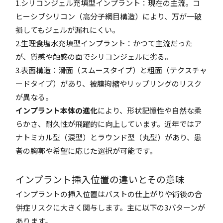
1.シリコンジェル充填型インプラント：現在の主流。コ
ヒーシブシリコン（高分子網目構造）により、万が一破
損してもジェルが漏れにくい。
2.生理食塩水充填型インプラント：かつて主流だった
が、質感や触感の面でシリコンジェルに劣る。
3.表面構造：滑面（スムースタイプ）と粗面（テクスチャ
ードタイプ）があり、被膜拘縮やリップリングのリスク
が異なる。
インプラント本体の進化
により、形状記憶性や自然な柔
らかさ、耐久性が飛躍的に向上しています。近年ではア
ナトミカル型（涙型）とラウンド型（丸型）があり、患
者の胸郭や希望に応じた選択が可能です。
インプラント挿入位置の違いとその意味
インプラントの挿入位置はバストの仕上がりや術後の合
併症リスクに大きく関与します。主に以下の3パターンが
あります。