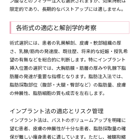
ン酸などのフィラー注入も選択されますが、効果持続は
限定的であり、長期的なバストアップには適しません。
各術式の適応と解剖学的考察
術式選択には、患者の乳房解剖、皮膚・軟部組織の厚
さ、乳腺/筋肉の発達度、既往歴、将来的な妊娠・授乳希
望の有無などを総合的に判断します。特にインプラント
挿入位置の選択では、大胸筋膜・筋層の厚みや乳腺下脂
肪層の発達が重要な指標となります。脂肪注入法では、
脂肪採取部位（腹部・大腿・臀部など）の脂肪量、皮膚
の伸展性、脂肪細胞の質も成否を左右します。
インプラント法の適応とリスク管理
インプラント法は、バストのボリュームアップを明確に
望む患者、皮膚の伸展性が十分な患者、脂肪採取量の確
保が難しい痩身患者に適しています。ただし、被膜拘縮