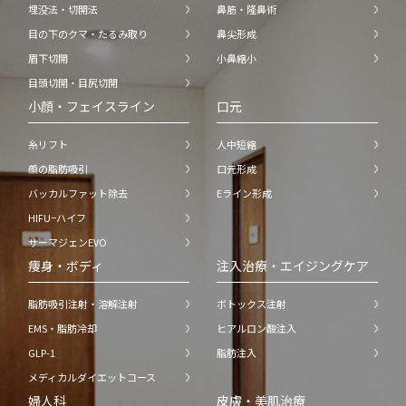
埋没法・切開法
鼻筋・隆鼻術
目の下のクマ・たるみ取り
鼻尖形成
眉下切開
小鼻縮小
目頭切開・目尻切開
小顔・フェイスライン
口元
糸リフト
人中短縮
顔の脂肪吸引
口元形成
バッカルファット除去
Eライン形成
HIFU−ハイフ
サーマジェンEVO
痩身・ボディ
注入治療・エイジングケア
脂肪吸引注射・溶解注射
ボトックス注射
EMS・脂肪冷却
ヒアルロン酸注入
GLP-1
脂肪注入
メディカルダイエットコース
婦人科
皮膚・美肌治療