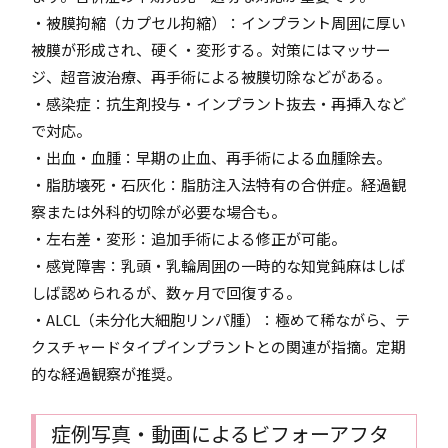
・被膜拘縮（カプセル拘縮）：インプラント周囲に厚い
被膜が形成され、硬く・変形する。対策にはマッサー
ジ、超音波治療、再手術による被膜切除などがある。
・感染症：抗生剤投与・インプラント抜去・再挿入など
で対応。
・出血・血腫：早期の止血、再手術による血腫除去。
・脂肪壊死・石灰化：脂肪注入法特有の合併症。経過観
察または外科的切除が必要な場合も。
・左右差・変形：追加手術による修正が可能。
・感覚障害：乳頭・乳輪周囲の一時的な知覚鈍麻はしば
しば認められるが、数ヶ月で回復する。
・ALCL（未分化大細胞リンパ腫）：極めて稀ながら、テ
クスチャードタイプインプラントとの関連が指摘。定期
的な経過観察が推奨。
症例写真・動画によるビフォーアフタ