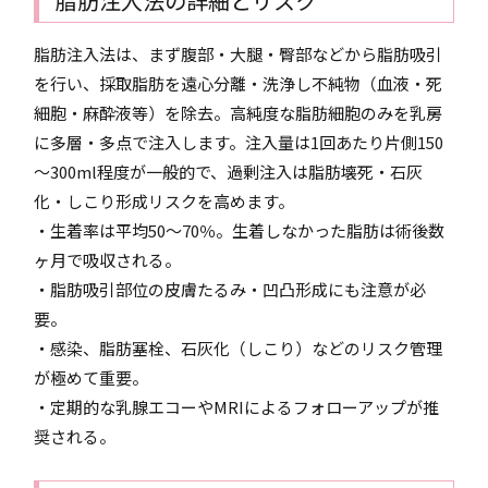
脂肪注入法の詳細とリスク
脂肪注入法は、まず腹部・大腿・臀部などから脂肪吸引
を行い、採取脂肪を遠心分離・洗浄し不純物（血液・死
細胞・麻酔液等）を除去。高純度な脂肪細胞のみを乳房
に多層・多点で注入します。注入量は1回あたり片側150
～300ml程度が一般的で、過剰注入は脂肪壊死・石灰
化・しこり形成リスクを高めます。
・生着率は平均50～70％。生着しなかった脂肪は術後数
ヶ月で吸収される。
・脂肪吸引部位の皮膚たるみ・凹凸形成にも注意が必
要。
・感染、脂肪塞栓、石灰化（しこり）などのリスク管理
が極めて重要。
・定期的な乳腺エコーやMRIによるフォローアップが推
奨される。