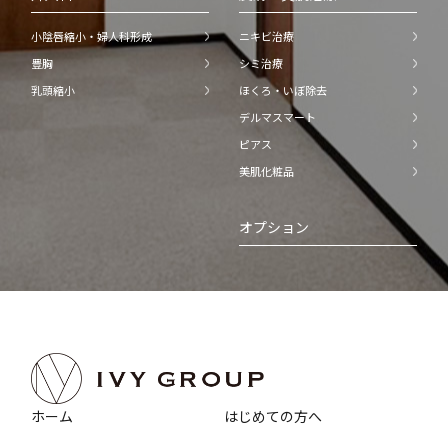
小陰唇縮小・婦人科形成
ニキビ治療
豊胸
シミ治療
乳頭縮小
ほくろ・いぼ除去
デルマスマート
ピアス
美肌化粧品
オプション
ホーム
はじめての方へ