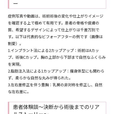
ー
症例写真や動画は、術前術後の変化や仕上がりイメージ
を確認する上で極めて有用です。患者の骨格や皮膚の
質、希望するデザインによって仕上がりは千差万別で
す。以下は代表的なビフォーアフターの例です（画像は
割愛）。
1.インプラント法による2カップアップ：術前はAカッ
プ、術後Cカップ。胸の上部から下部まで自然なふくらみ
を実現。
2.脂肪注入法による1カップアップ：痩身体型にも関わら
ず、柔らかな自然な丸みが得られた。
3.左右差修正を伴う豊胸：乳房の非対称を修正し、自然
な左右差に。
患者体験談～決断から術後までのリア
ルストーリー～