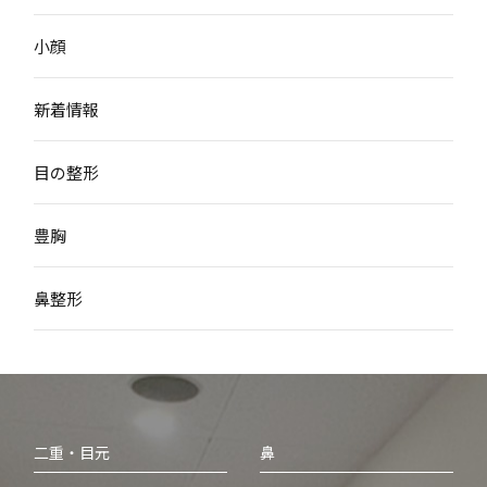
小顔
新着情報
目の整形
豊胸
鼻整形
二重・目元
鼻