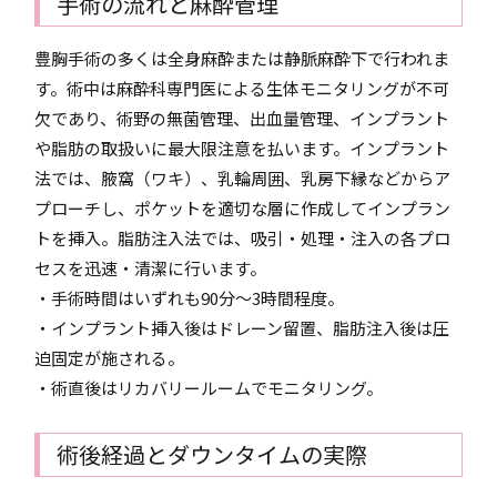
手術の流れと麻酔管理
豊胸手術の多くは全身麻酔または静脈麻酔下で行われま
す。術中は麻酔科専門医による生体モニタリングが不可
欠であり、術野の無菌管理、出血量管理、インプラント
や脂肪の取扱いに最大限注意を払います。インプラント
法では、腋窩（ワキ）、乳輪周囲、乳房下縁などからア
プローチし、ポケットを適切な層に作成してインプラン
トを挿入。脂肪注入法では、吸引・処理・注入の各プロ
セスを迅速・清潔に行います。
・手術時間はいずれも90分〜3時間程度。
・インプラント挿入後はドレーン留置、脂肪注入後は圧
迫固定が施される。
・術直後はリカバリールームでモニタリング。
術後経過とダウンタイムの実際