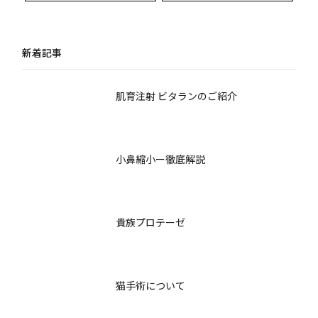
者体験談と専門医が徹
底したカウンセリング
底解説する最新豊胸術
の重要性とデザインの
考え方
新着記事
肌育注射 ビタランのご紹介
小鼻縮小ー徹底解説
貴族プロテーゼ
猫手術について