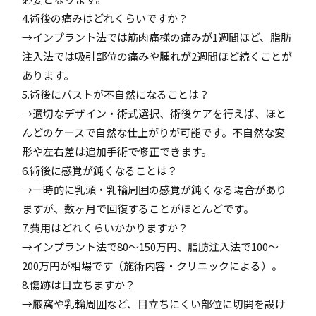
4.術後の痛みはどれくらいですか？
→インプラント法では筋肉痛様の痛みが1週間ほど、脂肪
注入法では吸引部位の痛みや腫れが2週間ほど続くことが
あります。
5.術後にバストが不自然になることは？
→適切なデザイン・術式選択、術後ケアを行えば、ほと
んどのケースで自然な仕上がりが可能です。不自然な変
形や左右差は追加手術で修正できます。
6.術後に感覚が鈍くなることは？
→一時的に乳頭・乳輪周囲の感覚が鈍くなる場合があり
ますが、数ヶ月で回復することがほとんどです。
7.費用はどれくらいかかりますか？
→インプラント法で80～150万円、脂肪注入法で100～
200万円が相場です（施術内容・クリニックによる）。
8.傷跡は目立ちますか？
→腋窩や乳輪周囲など、目立ちにくい部位に切開を設け