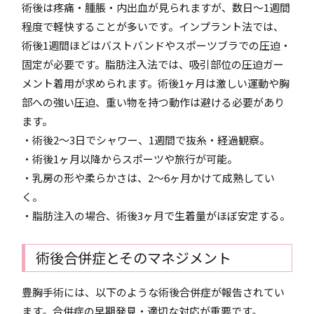
術後は疼痛・腫脹・内出血が見られますが、数日〜1週間
程度で軽快することが多いです。インプラント法では、
術後1週間ほどはバストバンドやスポーツブラでの圧迫・
固定が必要です。脂肪注入法では、吸引部位の圧迫ガー
メント着用が求められます。術後1ヶ月は激しい運動や胸
部への強い圧迫、重い物を持つ動作は避ける必要があり
ます。
・術後2〜3日でシャワー、1週間で抜糸・経過観察。
・術後1ヶ月以降からスポーツや旅行が可能。
・乳房の形や柔らかさは、2〜6ヶ月かけて成熟してい
く。
・脂肪注入の場合、術後3ヶ月で生着量がほぼ安定する。
術後合併症とそのマネジメント
豊胸手術には、以下のような術後合併症が報告されてい
ます。合併症の早期発見・適切な対応が重要です。