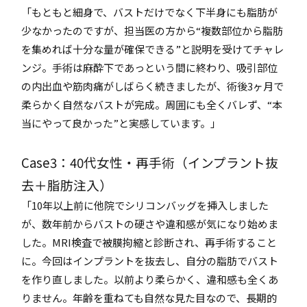
「もともと細身で、バストだけでなく下半身にも脂肪が
少なかったのですが、担当医の方から“複数部位から脂肪
を集めれば十分な量が確保できる”と説明を受けてチャレ
ンジ。手術は麻酔下であっという間に終わり、吸引部位
の内出血や筋肉痛がしばらく続きましたが、術後3ヶ月で
柔らかく自然なバストが完成。周囲にも全くバレず、“本
当にやって良かった”と実感しています。」
Case3：40代女性・再手術（インプラント抜
去＋脂肪注入）
「10年以上前に他院でシリコンバッグを挿入しました
が、数年前からバストの硬さや違和感が気になり始めま
した。MRI検査で被膜拘縮と診断され、再手術すること
に。今回はインプラントを抜去し、自分の脂肪でバスト
を作り直しました。以前より柔らかく、違和感も全くあ
りません。年齢を重ねても自然な見た目なので、長期的