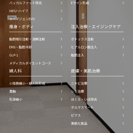
バッカルファット除去
Eライン形成
HIFU−ハイフ
サーマジェンEVO
痩身・ボディ
注入治療・エイジングケア
脂肪吸引注射・溶解注射
ボトックス注射
EMS・脂肪冷却
ヒアルロン酸注入
GLP-1
脂肪注入
メディカルダイエットコース
婦人科
皮膚・美肌治療
小陰唇縮小・婦人科形成
ニキビ治療
豊胸
シミ治療
乳頭縮小
ほくろ・いぼ除去
デルマスマート
ピアス
美肌化粧品