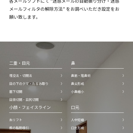
各メールソフトにて ”迷惑メールの自動振り分け・迷惑
メールフィルタの解除方法” をお調べいただき設定をお
願い致します。
二重・目元
鼻
埋没法・切開法
鼻筋・隆鼻術
目の下のクマ・たるみ取り
鼻尖形成
眉下切開
小鼻縮小
目頭切開・目尻切開
小顔・フェイスライン
口元
糸リフト
人中短縮
顔の脂肪吸引
口元形成