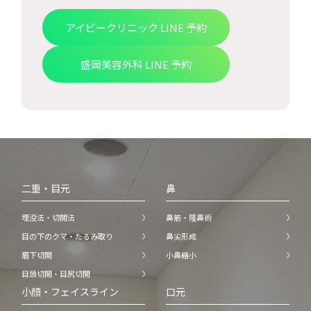
アイビークリニック LINE 予約
盛岡美容外科 LINE 予約
二重・目元
鼻
埋没法・切開法
鼻筋・隆鼻術
目の下のクマ・たるみ取り
鼻尖形成
眉下切開
小鼻縮小
目頭切開・目尻切開
小顔・フェイスライン
口元