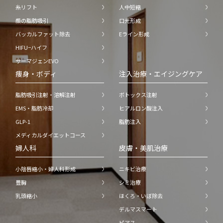
糸リフト
人中短縮
顔の脂肪吸引
口元形成
バッカルファット除去
Eライン形成
HIFU−ハイフ
サーマジェンEVO
痩身・ボディ
注入治療・エイジングケア
脂肪吸引注射・溶解注射
ボトックス注射
EMS・脂肪冷却
ヒアルロン酸注入
GLP-1
脂肪注入
メディカルダイエットコース
婦人科
皮膚・美肌治療
小陰唇縮小・婦人科形成
ニキビ治療
豊胸
シミ治療
乳頭縮小
ほくろ・いぼ除去
デルマスマート
ピアス